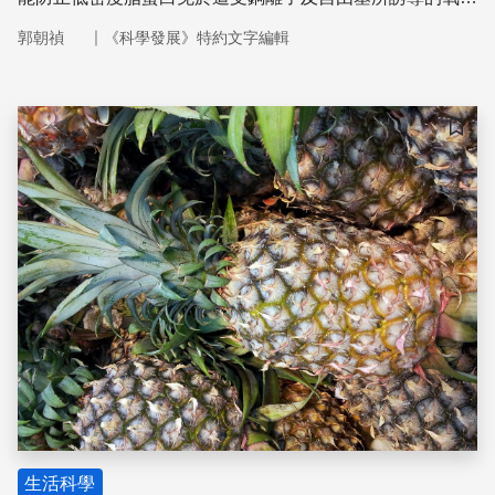
傷害，其抗氧化能力更遠勝於天然的維生素C及E，也是所
｜
郭朝禎
《科學發展》特約文字編輯
有蛋白質體中最強的抗氧化蛋白。
儲存
生活科學