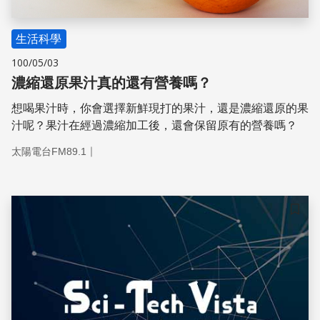
生活科學
100/05/03
濃縮還原果汁真的還有營養嗎？
想喝果汁時，你會選擇新鮮現打的果汁，還是濃縮還原的果
汁呢？果汁在經過濃縮加工後，還會保留原有的營養嗎？
｜
太陽電台FM89.1
儲存