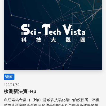
儲存
醫療
102/01/30
檢測新法寶–Hp
血紅素結合蛋白（Hp）是眾多抗氧化劑中的佼佼者，不但
能防止低密度脂蛋白免於遭受銅離子及自由基所誘導的氧化