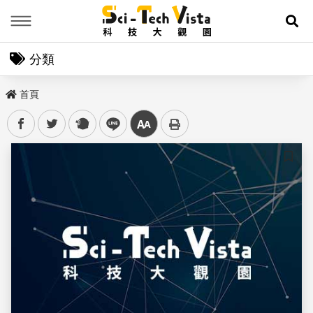
Menu
展
分類
首頁
facebook
twitter
plurk
line
中
儲存