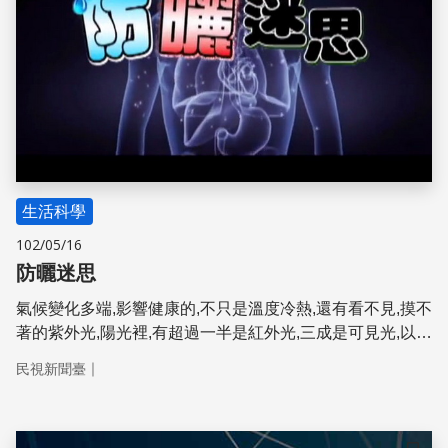
生活科學
102/05/16
防曬迷思
氣候變化多端,影響健康的,不只是溫度冷熱,還有看不見,摸不
著的紫外光,陽光裡,有超過一半是紅外光,三成是可見光,以及
不到一成的紫外光,紫外光會破壞DNA的結構,被証實是引發
｜
民視新聞臺
皮膚癌的原兇,如果加上台灣濕熱的環境,對人體造成的傷害,
可能超過預期...