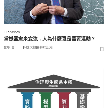
115/04/28
當機器愈來愈強，人為什麼還是需要運動？
｜
鄒明珆
科技大觀園特約記者
儲