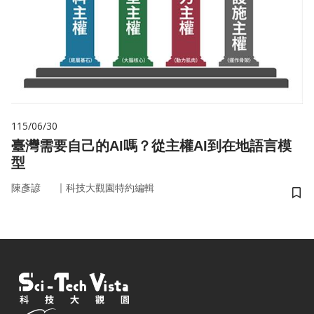
115/06/30
臺灣需要自己的AI嗎？從主權AI到在地語言模
型
｜
陳彥諺
科技大觀園特約編輯
儲