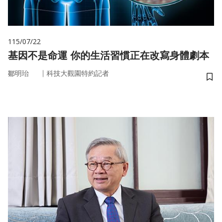
115/07/22
基因不是命運 你的生活習慣正在改寫身體劇本
｜
鄒明珆
科技大觀園特約記者
儲