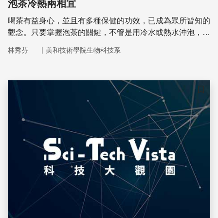
泡茶冷熱兩相宜
喝茶有益身心，並且有多種保健的功效，已成為眾所皆知的
觀念。只要掌握泡茶的關鍵，不管是用冷水或熱水沖泡，都
能泡出一壺好喝的茶！
｜
林秀芬
美和技術學院生物科技系
儲存