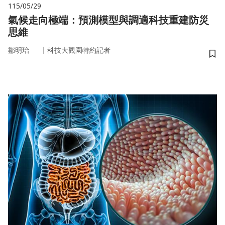
115/05/29
氣候走向極端：預測模型與調適科技重建防災
思維
｜
鄒明珆
科技大觀園特約記者
儲