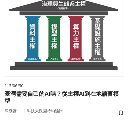
115/06/30
臺灣需要自己的AI嗎？從主權AI到在地語言模
型
｜
陳彥諺
科技大觀園特約編輯
儲