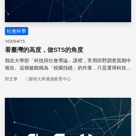
社會科學
103/04/15
看臺灣的高度，做STS的角度
我在大學部「科技與社會導論」課裡，常用田野調查當期中
報告。這個被戲稱為「校園找碴」的作業，只是運用科技與
社會研究（STS）想法，對生活周遭現象做具體的了解與分
｜
郭文華
陽明大學通識教育中心
析。
儲存