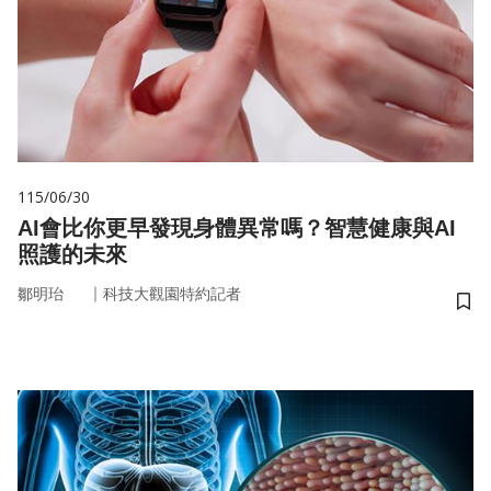
115/06/30
AI會比你更早發現身體異常嗎？智慧健康與AI
照護的未來
｜
鄒明珆
科技大觀園特約記者
儲