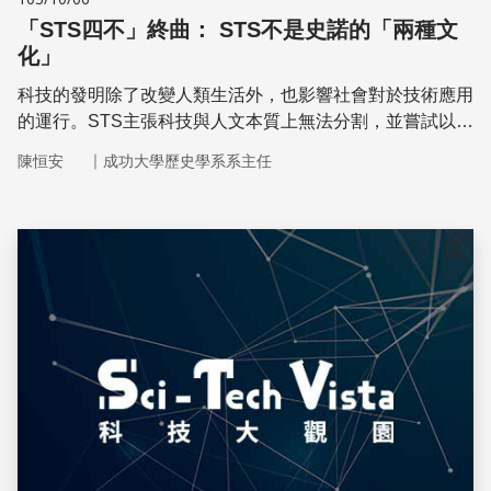
「STS四不」終曲： STS不是史諾的「兩種文
化」
科技的發明除了改變人類生活外，也影響社會對於技術應用
的運行。STS主張科技與人文本質上無法分割，並嘗試以共
演化或交引纏繞來觀察、描述、分析兩者動態的緊密互動關
｜
陳恒安
成功大學歷史學系系主任
係。
儲存