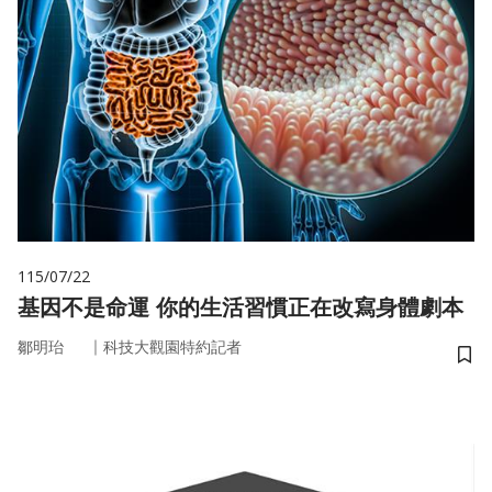
115/07/22
基因不是命運 你的生活習慣正在改寫身體劇本
｜
鄒明珆
科技大觀園特約記者
儲