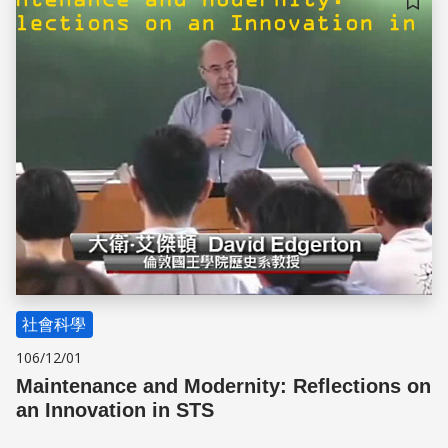
儲存
社會科學
106/12/01
Maintenance and Modernity: Reflections on
an Innovation in STS