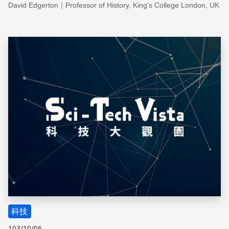
｜
David Edgerton
Professor of History, King's College London, UK
儲存
科技
103/10/06