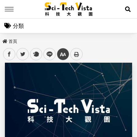
Menu
展
分類
首頁
facebook
twitter
plurk
line
中
儲存