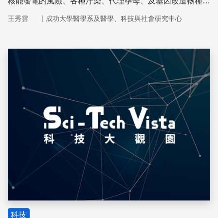
核能發電的風險、各種汙染、代理孕母、及基因改造物種與
食品），而公民參與科技也漸漸成為一個科技與社會的重要
｜
王秀雲
成功大學醫學系及醫學、科技與社會研究中心
議題。
儲存
科技