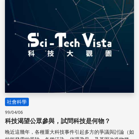
儲存
社會科學
99/04/06
科技渴望公眾參與，試問科技是何物？
晚近這幾年，各種重大科技事件引起多方的爭議與討論（如