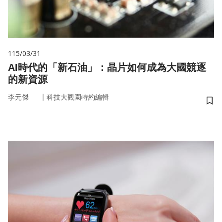
115/03/31
AI時代的「新石油」：晶片如何成為大國競逐
的新資源
｜
李元傑
科技大觀園特約編輯
儲