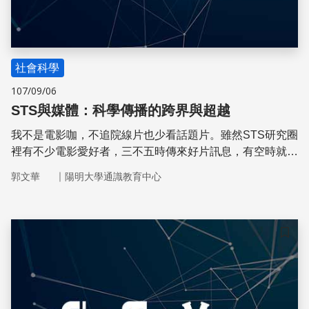
社會科學
107/09/06
STS與媒體：科學傳播的跨界與超越
我不是電影咖，不追院線片也少看話題片。雖然STS研究圈
裡有不少電影愛好者，三不五時傳來好片訊息，有空時就留
意觀看，但算不上圈內人。
｜
郭文華
陽明大學通識教育中心
儲存