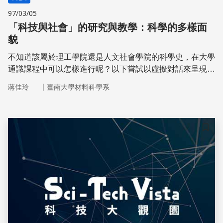
97/03/05
「科技與社會」的研究與教學：科學的多樣面
貌
不知道該屬於理工學院還是人文社會學院的科學史，在大學
通識課程中可以怎樣進行呢？以下嘗試以虛擬對話來呈現一
個實際教學案例。
｜
蔣佳玲
臺南大學材料科學系
儲存