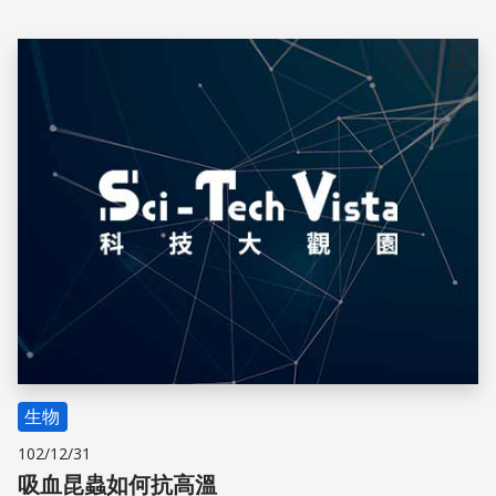
究團隊在果蠅觸鬚上找到了負責偵測DEET的受體Ir40a，並
利用Ir40a的蛋白質構形特徵，篩檢四十多萬種化學物質，
找到DEET的替代分子。
儲存
生物
102/12/31
吸血昆蟲如何抗高溫