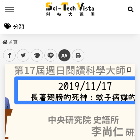
Menu
展
分類
首頁
facebook
twitter
plurk
line
中
儲存