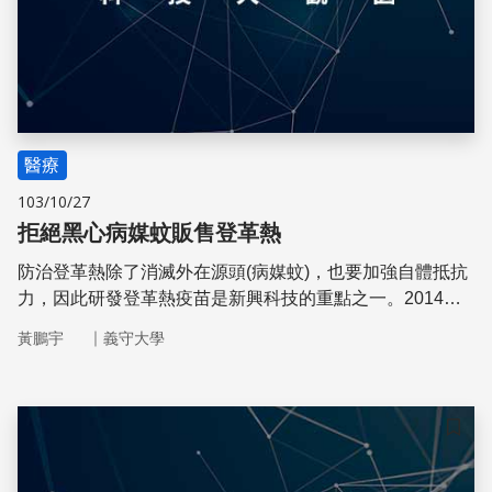
醫療
103/10/27
拒絕黑心病媒蚊販售登革熱
防治登革熱除了消滅外在源頭(病媒蚊)，也要加強自體抵抗
力，因此研發登革熱疫苗是新興科技的重點之一。2014年
瑪利亞博士發表登革熱疫苗的臨床III期研究結果於頂尖醫學
｜
黃鵬宇
義守大學
期刊刺胳針(LANCET)上
儲存