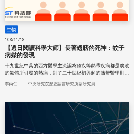
生物
108/11/18
【週日閱讀科學大師】長著翅膀的死神：蚊子
病媒的發現
十九世紀中葉的西方醫學主流認為瘧疾等熱帶疾病都是腐敗
的氣體所引發的熱病，到了二十世紀初興起的熱帶醫學則宣
稱它們是蚊子病媒傳播的寄生蟲疾病。法國哲學家岡居朗
｜
李尚仁
中央研究院歷史語言研究所副研究員
（Georges Canguilhem）形容，此後「死神是長著翅膀
的」。
儲存