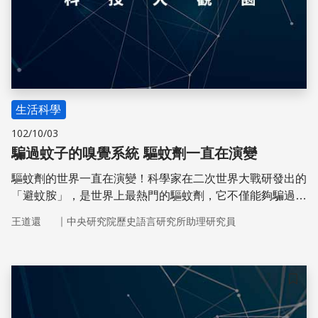
生活科學
102/10/03
騙過蚊子的嗅覺系統 驅蚊劑一直在演變
驅蚊劑的世界一直在演變！科學家在二次世界大戰研發出的
「避蚊胺」，是世界上最熱門的驅蚊劑，它不僅能夠騙過蚊
子靈敏的嗅覺細胞，也能讓其他吸血的小昆蟲繞道而行。但
｜
王道還
中央研究院歷史語言研究所助理研究員
現在，科學家們發現了效力更強的驅蚊劑，要去改善貧窮國
家的瘧疾威脅。
儲存