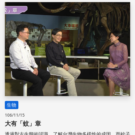
儲存
生物
106/11/15
大有「蚊」章
透過對古生態的認識，了解台灣生物多樣性的成因，而蚊子