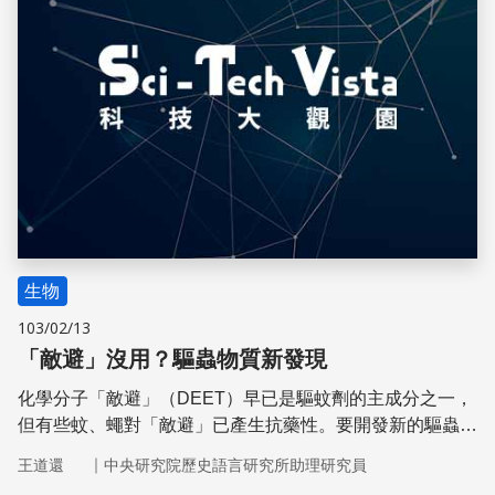
生物
103/02/13
「敵避」沒用？驅蟲物質新發現
化學分子「敵避」（DEET）早已是驅蚊劑的主成分之一，
但有些蚊、蠅對「敵避」已產生抗藥性。要開發新的驅蟲
劑，最大的障礙是成本並且確定其對人體無害。美國加州大
｜
王道還
中央研究院歷史語言研究所助理研究員
學河濱校區昆蟲系副教授芮依（Anandasankar Ray）的研