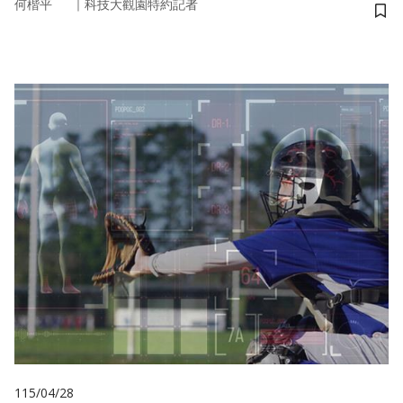
｜
何楷平
科技大觀園特約記者
儲
115/04/28