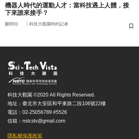
機器人時代的運動人才：當科技遇上人體，接
下來誰來接手？
｜
鄒明珆
科技大觀園特約記者
儲
科技大觀園 ©2020 All Rights Reserved.
地址：臺北市大安區和平東路二段106號22樓
電話：02-25056789 #5526
信箱：nstcstv@gmail.com
隱私權保護政策