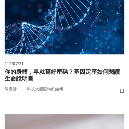
115/07/21
你的身體，早就寫好密碼？基因定序如何閱讀
生命說明書
｜
陳彥諺
科技大觀園特約編輯
儲