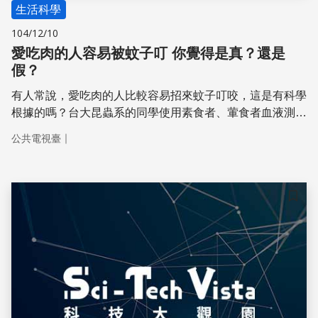
生活科學
104/12/10
愛吃肉的人容易被蚊子叮 你覺得是真？還是
假？
有人常說，愛吃肉的人比較容易招來蚊子叮咬，這是有科學
根據的嗎？台大昆蟲系的同學使用素食者、葷食者血液測
試，究竟飲食習慣與蚊蟲叮咬比率有沒有關聯？
｜
公共電視臺
儲存