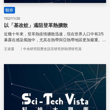
醫療
102/11/20
以「基改蚊」遏阻登革熱擴散
近幾十年來，登革熱疫情擴散迅速，現在世界人口中有2/5
暴露在感染風險中，尤其在熱帶與亞熱帶地區更加嚴重。在
某些亞洲國家，登革出血熱是兒童重病與致死的主因。英國
｜
王道還
中央研究院歷史語言研究所助理研究員
的生技公司目前培育出雄性的「基改埃及斑蚊」，期待基改
雄性並與野生雌性交配後，產下存活率低的子代，進而遏阻
登革熱的傳播。
儲存