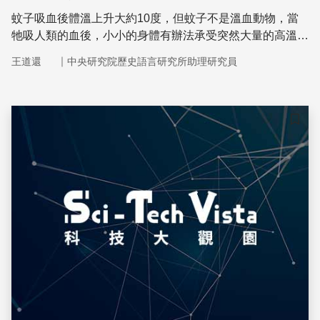
蚊子吸血後體溫上升大約10度，但蚊子不是溫血動物，當
牠吸人類的血後，小小的身體有辦法承受突然大量的高溫
嗎？蚊子身體構造到底有什麼奧秘能夠散熱呢？
｜
王道還
中央研究院歷史語言研究所助理研究員
儲存