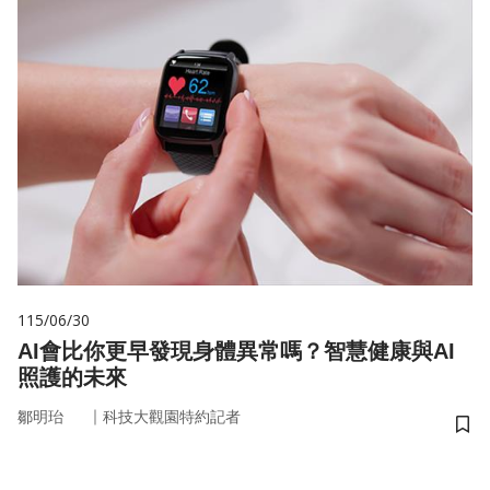
115/06/30
AI會比你更早發現身體異常嗎？智慧健康與AI
照護的未來
｜
鄒明珆
科技大觀園特約記者
儲