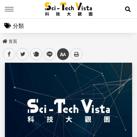
Menu
展
分類
首頁
facebook
twitter
plurk
line
中
儲存