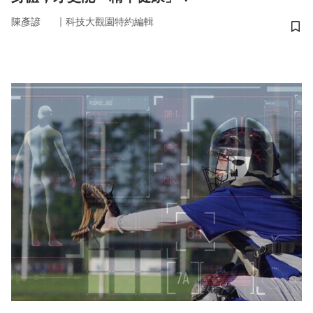
｜
陳彥諺
科技大觀園特約編輯
儲