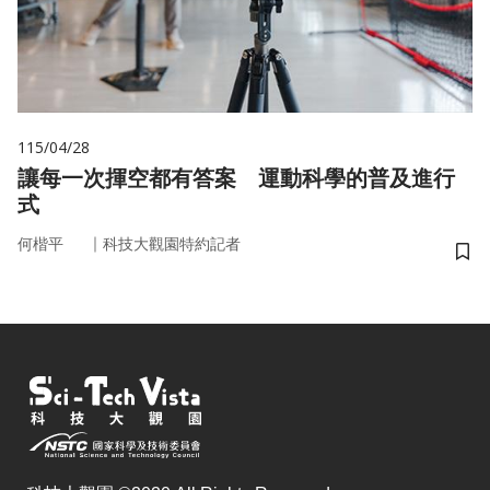
115/04/28
讓每一次揮空都有答案 運動科學的普及進行
式
｜
何楷平
科技大觀園特約記者
儲