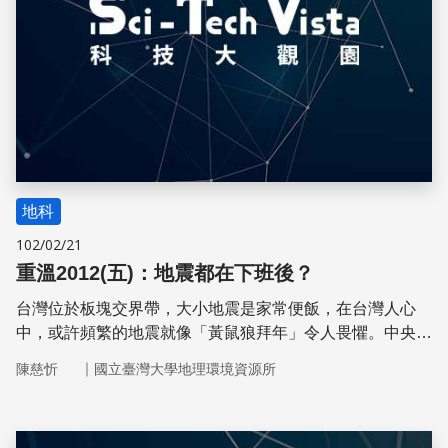
地科
102/02/21
重溫2012(五)：地震都在下班後？
台灣位於板塊交界帶，大小地震是家常便飯，在台灣人心
中，或許頻繁的地震就像「黃鼠狼拜年」令人畏懼。中央氣
象局地震測報中心主任郭鎧紋博士由淺入深地介紹地震原理
｜
陳慈忻
國立臺灣大學地理環境資源所
和近代趨勢，也探討多年觀察下來的有趣問題。