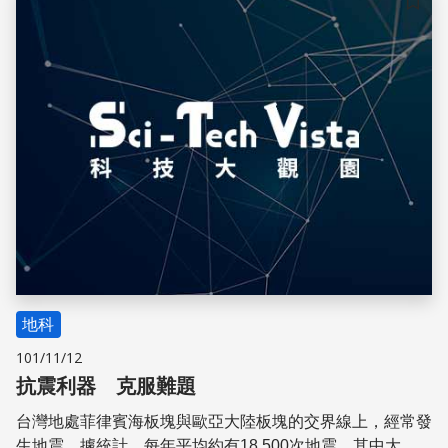
儲存
地科
101/11/12
抗震利器 克服難題
台灣地處菲律賓海板塊與歐亞大陸板塊的交界線上，經常發
生地震。據統計，每年平均約有18,500次地震，其中大約