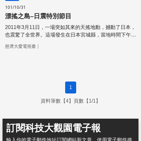
101/10/31
漂搖之島–日震特別節目
2011年3月11日，一場突如其來的天搖地動，撼動了日本，
也震驚了全世界。這場發­生在日本宮城縣，當地時間下午2
時46分，芮氏規模9.0的超級強震，它的強度是92­1集集大
｜
慈濟大愛電視臺
地震的250多倍，是日本史上的第一大震，更是世界第四大
震。強震將地殼撕開­一條長約240公里，寬約80公里的裂
縫，而在地震發生後不久，高達10公尺的大海嘯­，又從岩
手縣、宮城縣、福島縣沿海地區衝向內陸。無情的海水鋪天
蓋地而來，所到之處建­築物紛紛倒塌，有些設施起火燃燒，
1
加上餘震不斷，恐怖景象有如人間煉獄，生死就在一瞬­之
間。 國科會「臺灣科普傳播事業催生計畫—媒體製作」補
資料筆數【4】頁數【1/1】
助 慈濟大愛電視台《發現》科普節目
訂閱科技大觀園電子報
輸入你的電子郵件地址訂閱網站新文章，使用電子郵件接