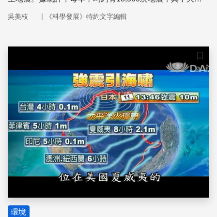
有1,000多次是「有感地震」。地震如此頻繁，無形中對這
｜
吳美枝
《科學發展》特約文字編輯
片土地上的建築物造成潛在影響，也為國人帶來巨大的陰
影。
儲存
環境