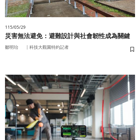
115/05/29
災害無法避免：避難設計與社會韌性成為關鍵
｜
鄒明珆
科技大觀園特約記者
儲