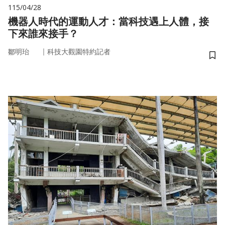
115/04/28
機器人時代的運動人才：當科技遇上人體，接
下來誰來接手？
｜
鄒明珆
科技大觀園特約記者
儲