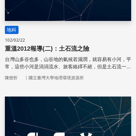
地科
102/02/22
重溫2012報導(二)：土石流之險
台灣山多谷也多，山谷地的氣候若濕潤，就容易有小河，平
常，這些小河是涓涓流水、旅客絡繹不絕，但是土石流一旦
發生，1米的小水溝也可以變成50米，釀成災害。台灣大學
｜
陳慈忻
國立臺灣大學地理環境資源所
土木系的劉格非教授為麻省理工學院的土木工程博士，土石
流正是其研究專長。
儲存