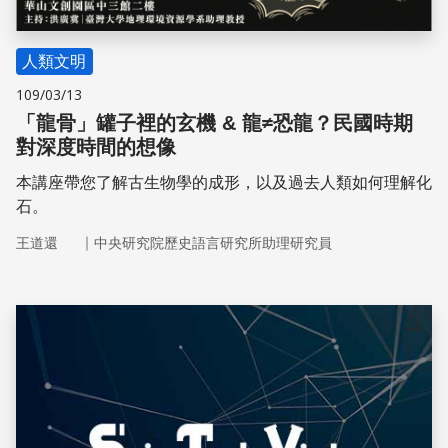
人類文明
109/03/13
「龍骨」罐子裡的玄機 & 龍≠恐龍？民國時期
對深度時間的想像
本講座帶您了解古生物學的成形，以及過去人類如何理解化
石。
｜
王道還
中央研究院歷史語言研究所助理研究員
儲存