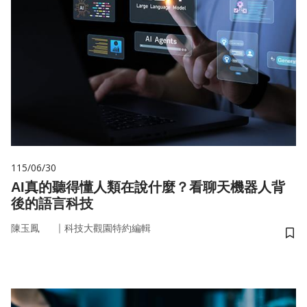
115/06/30
AI真的聽得懂人類在說什麼？看聊天機器人背
後的語言科技
｜
陳玉鳳
科技大觀園特約編輯
儲