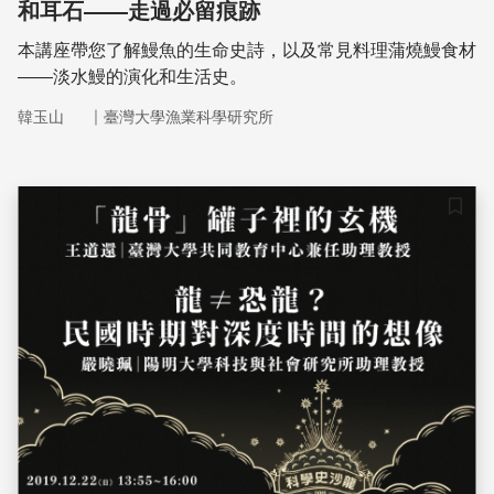
和耳石——走過必留痕跡
本講座帶您了解鰻魚的生命史詩，以及常見料理蒲燒鰻食材
——淡水鰻的演化和生活史。
｜
韓玉山
臺灣大學漁業科學研究所
儲存