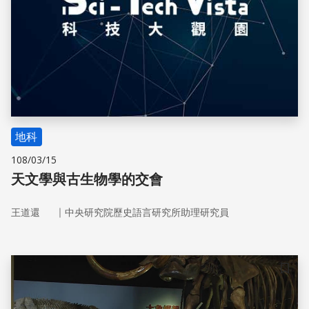
地科
108/03/15
天文學與古生物學的交會
｜
王道還
中央研究院歷史語言研究所助理研究員
儲存