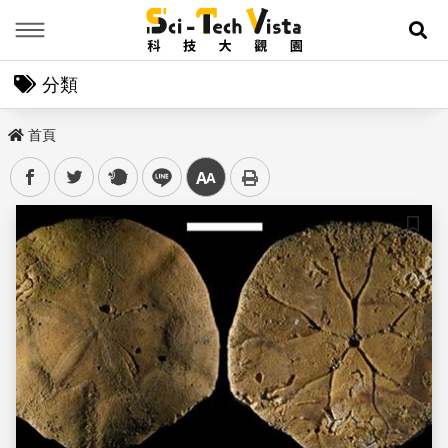
Menu
展
分類
首頁
facebook
twitter
plurk
line
中
儲存