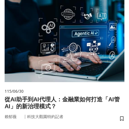
115/06/30
從AI助手到AI代理人：金融業如何打造「AI管
AI」的新治理模式？
｜
賴郁薇
科技大觀園特約記者
儲