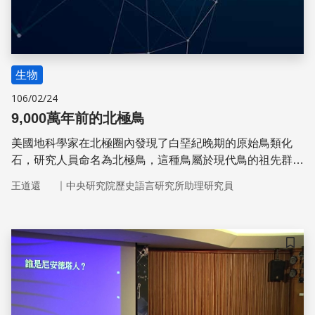
生物
106/02/24
9,000萬年前的北極鳥
美國地科學家在北極圈內發現了白堊紀晚期的原始鳥類化
石，研究人員命名為北極鳥，這種鳥屬於現代鳥的祖先群，
推測可能以潛水捕魚維生。
｜
王道還
中央研究院歷史語言研究所助理研究員
儲存