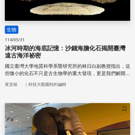
生物
114/05/31
冰河時期的海底記憶：沙錢海膽化石揭開臺灣
遠古海洋祕密
國立臺灣大學地質科學系暨研究所的林日白副教授指出，這
些微小的化石不只是古生物學的重大發現，更是我們解開臺
灣古老氣候與環境之謎的關鍵「線索」。
｜
黃宜稜
科技大觀園特約編輯
儲存