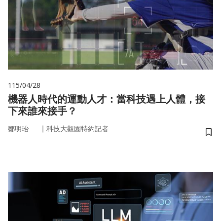
115/04/28
機器人時代的運動人才：當科技遇上人體，接
下來誰來接手？
｜
鄒明珆
科技大觀園特約記者
儲