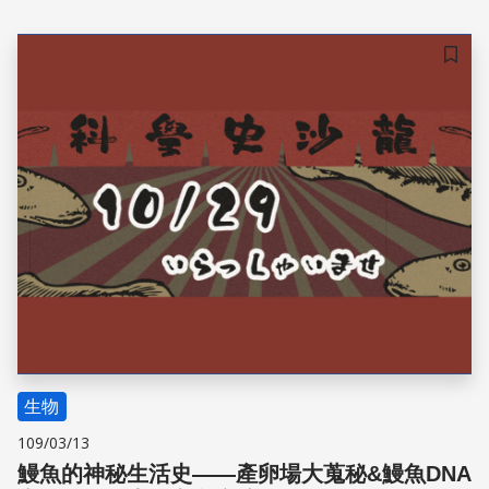
灣豐富的化石留下一筆又一筆紀錄。
儲存
生物
109/03/13
鰻魚的神秘生活史——產卵場大蒐秘&鰻魚DNA