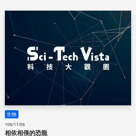
動網站與app下載：https://etrans.tw/
儲存
生物
106/11/06
相依相偎的恐龍