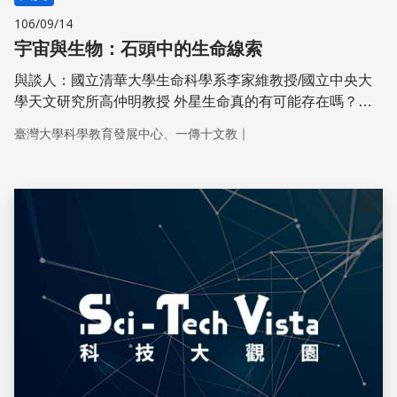
106/09/14
宇宙與生物：石頭中的生命線索
與談人：國立清華大學生命科學系李家維教授/國立中央大
學天文研究所高仲明教授 外星生命真的有可能存在嗎？生
命的起源需要哪些條件和環境，在我們的地球上發展出生命
｜
臺灣大學科學教育發展中心、一傳十文教
在宇宙中究竟是偶然還是必然？在尋找宇宙生命上，天文學
家和生命科學家如何互相交流，在隕石和化石中探索生命起
源的蛛絲馬跡！
儲存