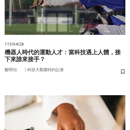
115/04/28
機器人時代的運動人才：當科技遇上人體，接
下來誰來接手？
｜
鄒明珆
科技大觀園特約記者
儲