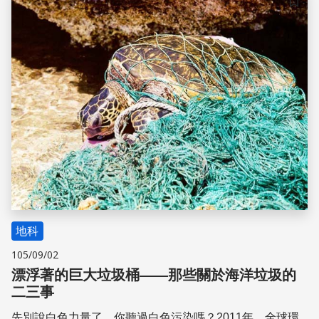
儲存
地科
105/09/02
漂浮著的巨大垃圾桶——那些關於海洋垃圾的
二三事
先別說白色力量了，你聽過白色污染嗎？2011年，全球環