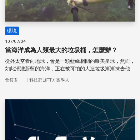
環境
107/07/04
當海洋成為人類最大的垃圾桶，怎麼辦？
從外太空看向地球，會是一顆藍綠相間的唯美星球，然而，
如此清澈蔚藍的海洋，正在被可怕的人造垃圾漸漸抹去他原
有的光華和生命力。面對不斷被汙染的海洋、食用垃圾而死
｜
曾筱君
科技部LIFT方案學人
的生物，環保的3R行動（垃圾減量、回收、重複利用）是
我們保護大自然環境最有效的行動準則之一。
儲存