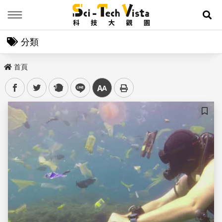
Menu
展
分類
首頁
facebook
twitter
plurk
line
中
儲存