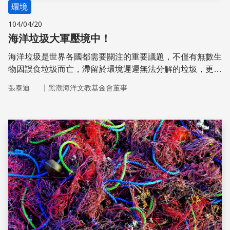
環境
104/04/20
海洋垃圾大軍壓境中！
海洋垃圾是世界各國都需要關注的重要議題，不僅有無數生
物因誤食垃圾而亡，滯留於環境遲遲無法分解的垃圾，更是
為大自然帶來了嚴重的汙染。身為地球公民的我們責無旁
｜
張泰迪
黑潮海洋文教基金會董事
貸，即使垃圾分類、減量是老生常談的環保行動，卻是我們
保護地球的首要行動。
儲存