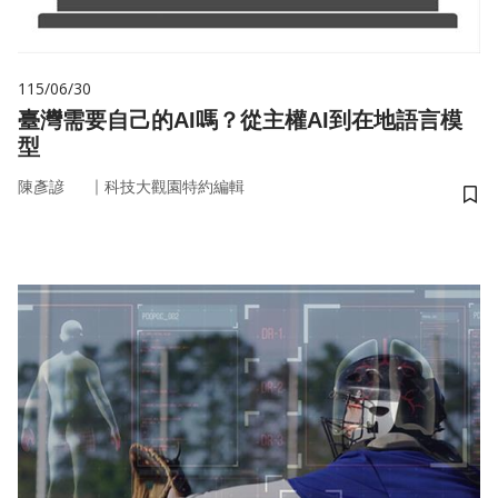
115/06/30
臺灣需要自己的AI嗎？從主權AI到在地語言模
型
｜
陳彥諺
科技大觀園特約編輯
儲