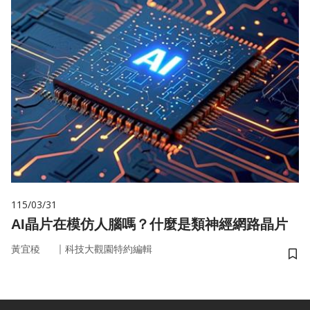
115/03/31
AI晶片在模仿人腦嗎？什麼是類神經網路晶片
｜
黃宜稜
科技大觀園特約編輯
儲