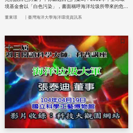
境基金會以「白色污染」，書面稱呼海洋垃圾所帶來的危
害，而一半以上的海洋垃圾，與人類日常生活和海岸活動有
｜
董東璟
臺灣海洋大學海洋環境資訊系
關。這些海洋廢棄物，不僅對人類經濟活動有所影響，也是
許多水生動物的噩夢，每一年全球就有超過百萬的鳥類和哺
乳類動物死於漁網纏繞或是誤食。海洋垃圾，儼然是迫在眉
睫的全球議題，各國也早已合作展開這場跨域的海廢解決
儲存
戰。