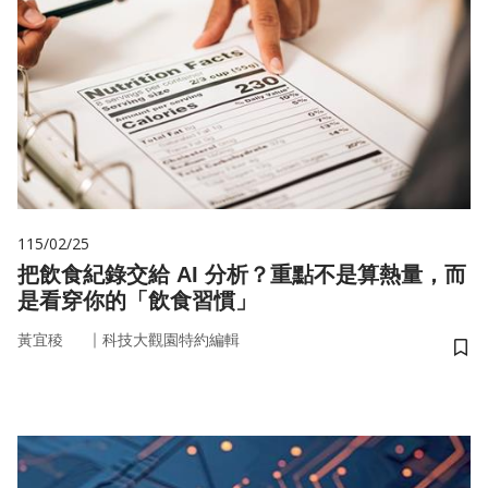
115/02/25
把飲食紀錄交給 AI 分析？重點不是算熱量，而
是看穿你的「飲食習慣」
｜
黃宜稜
科技大觀園特約編輯
儲