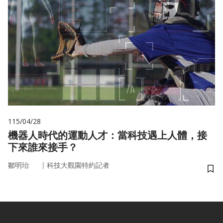
115/04/28
機器人時代的運動人才：當科技遇上人體，接
下來誰來接手？
｜
鄒明珆
科技大觀園特約記者
儲