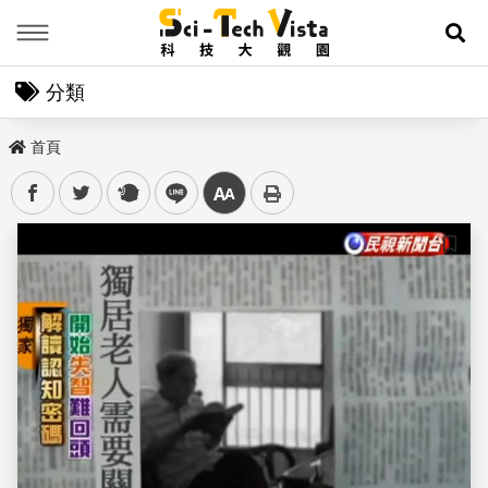
Menu
展
分類
首頁
facebook
twitter
plurk
line
中
儲存