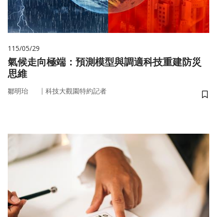
115/05/29
氣候走向極端：預測模型與調適科技重建防災
思維
｜
鄒明珆
科技大觀園特約記者
儲