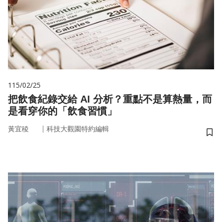
115/02/25
把飲食紀錄交給 AI 分析？重點不是算熱量，而
是看穿你的「飲食習慣」
｜
黃宜稜
科技大觀園特約編輯
儲