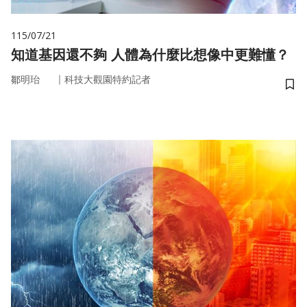
115/07/21
知道基因還不夠 人體為什麼比想像中更難懂？
｜
鄒明珆
科技大觀園特約記者
儲