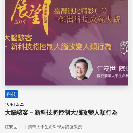
儲存
科技
104/12/25
大腦駭客－新科技將控制大腦改變人類行為
｜
江安世
清華大學生命科學系講座教授