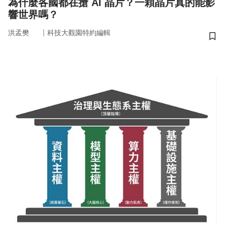
為什麼各國都在搶 AI 晶片？一顆晶片真的能影
響世界嗎？
｜
洪孟樊
科技大觀園特約編輯
儲