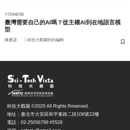
115/06/30
臺灣需要自己的AI嗎？從主權AI到在地語言模
型
｜
陳彥諺
科技大觀園特約編輯
儲
科技大觀園 ©2020 All Rights Reserved.
地址：臺北市大安區和平東路二段106號22樓
電話：02-25056789 #5526