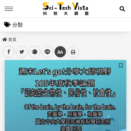
Menu
展
分類
首頁
facebook
twitter
plurk
line
中
儲存