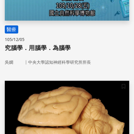
醫療
105/12/05
究腦學．用腦學．為腦學
｜
吳嫻
中央大學認知神經科學研究所所長
儲存