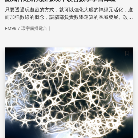
只要透過玩遊戲的方式，就可以強化大腦的神經元活化，進
而加強數線的概念，讓腦部負責數學運算的區域發展。改善
部分小朋友對於數學學習的障礙，即使是一般的小朋友，也
｜
FM96.7 環宇廣播電台
可以強化大腦對數理空間的演算連結！
儲存