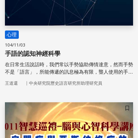
心理
104/11/03
手語的認知神經科學
在日常生活說話時，我們常以手勢協助傳情達意，然而手勢
不是「語言」，所能傳遞的訊息極為有限，聾人使用的手語
則是不折不扣的語言。這兩種傳訊模式都以手傳達象徵意
｜
王道還
中央研究院歷史語言研究所助理研究員
義，功能卻截然不同。
儲存