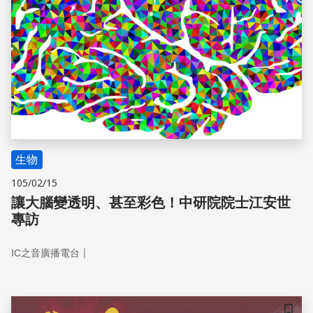
生物
105/02/15
讓大腦變透明、甚至彩色！中研院院士江安世
專訪
｜
IC之音廣播電台