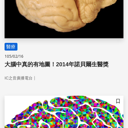
醫療
105/02/16
大腦中真的有地圖！2014年諾貝爾生醫獎
｜
IC之音廣播電台
儲存