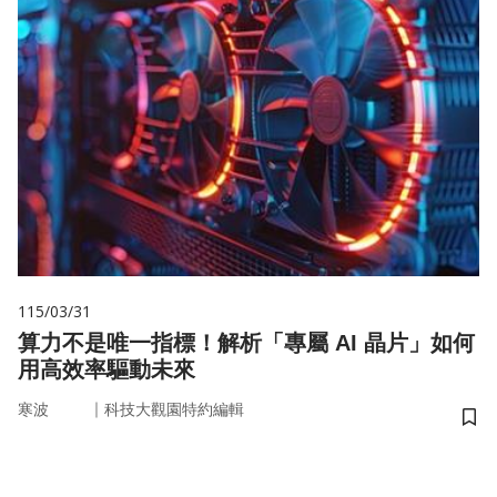
115/03/31
算力不是唯一指標！解析「專屬 AI 晶片」如何
用高效率驅動未來
｜
寒波
科技大觀園特約編輯
儲