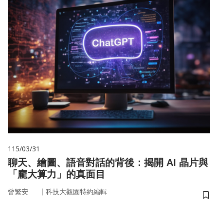
115/03/31
聊天、繪圖、語音對話的背後：揭開 AI 晶片與
「龐大算力」的真面目
｜
曾繁安
科技大觀園特約編輯
儲