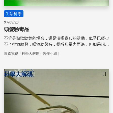
生活科學
97/08/20
頭髮驗毒品
不管是熱歌勁舞的場合，還是演唱慶典的活動，似乎已經少
不了把酒助興，喝酒助興時，提醒您量力而為，但如果想藉
著毒品尋求刺激的話，請三思，因為就算你通過測謊機的考
｜
東森電視「科學大解碼」製作小組
驗，你身上的毛髮還是會出賣你。不知道你還記不記得這一
幕，幾位大明星從堅決否認到伏首認罪，會讓他們坦承吸毒
鞠躬道歉，不是因為友人的出賣，而是他們身上的毛髮藏不
住秘密。
儲存