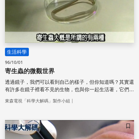
生活科學
96/10/01
寄生蟲的微觀世界
透過鏡子，我們可以看到自己的樣子，但你知道嗎？其實還
有許多在鏡子裡看不見的生物，也與你一起生活著，它們就
是寄住在人體裡的寄生蟲。目前在臺灣，各種寄生蟲疾病都
｜
東森電視「科學大解碼」製作小組
能有效控制，但科學家們仍努力進行寄生蟲基因定序的工
作，從當中找出某些特有的基因或蛋白質，進而研發疫苗，
以及消滅寄生蟲的藥劑，防止寄生蟲再度「蟲」出江湖。
儲存