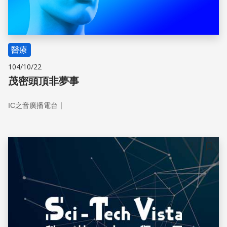
醫療
104/10/22
茂密頭頂非夢事
｜
IC之音廣播電台
儲存