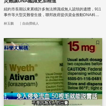
災難讓DNA鑑識更加精進
紐約市長期以來累積許多無法辨識或無人認領的遺體，911
事件等大型災難發生後，聯邦政府提供資金推動DNA科技
與法醫人類學研究，讓紐約市法醫辦公室成功辨識出許多遺
｜
林玉鵬
自由撰稿人
體的身分。
儲存