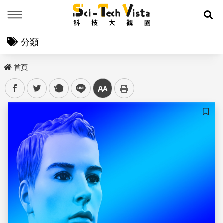
Menu
展
分類
首頁
facebook
twitter
plurk
line
中
儲存