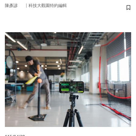
｜
陳彥諺
科技大觀園特約編輯
儲