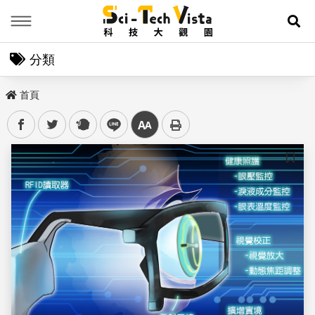
Menu
展
分類
首頁
facebook
twitter
plurk
line
中
儲存