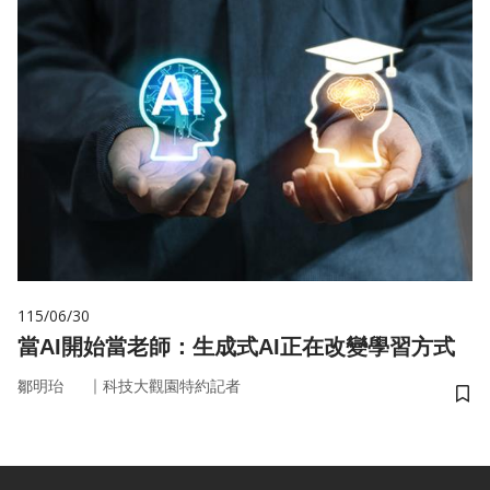
115/06/30
當AI開始當老師：生成式AI正在改變學習方式
｜
鄒明珆
科技大觀園特約記者
儲