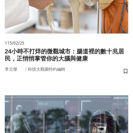
115/02/25
24小時不打烊的微觀城市：腸道裡的數十兆居
民，正悄悄掌管你的大腦與健康
｜
李元傑
科技大觀園特約編輯
儲