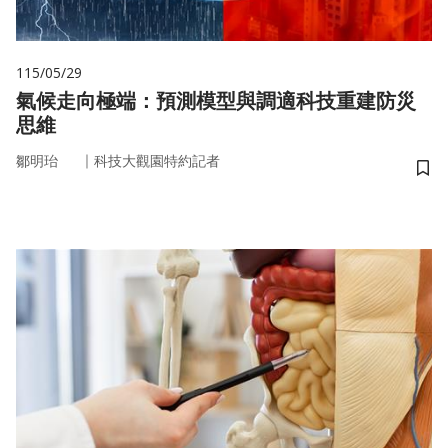
115/05/29
氣候走向極端：預測模型與調適科技重建防災
思維
｜
鄒明珆
科技大觀園特約記者
儲