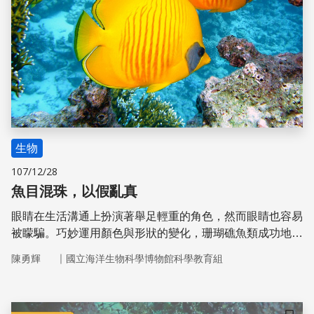
生物
107/12/28
魚目混珠，以假亂真
眼睛在生活溝通上扮演著舉足輕重的角色，然而眼睛也容易
被矇騙。巧妙運用顏色與形狀的變化，珊瑚礁魚類成功地達
到偽裝欺敵的效果。
｜
陳勇輝
國立海洋生物科學博物館科學教育組