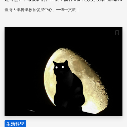
它們的眼睛究竟有多厲害，看到的世界又是什麼樣子呢？讓
｜
臺灣大學科學教育發展中心、一傳十文教
我們一起跟生物大眼瞪小眼。
儲存
生活科學