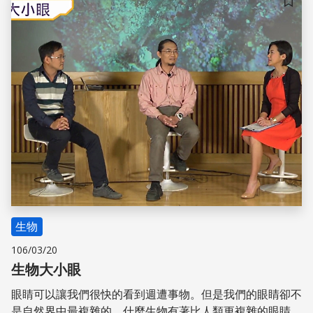
儲存
生物
106/03/20
生物大小眼
眼睛可以讓我們很快的看到週遭事物。但是我們的眼睛卻不
是自然界中最複雜的。什麼生物有著比人類更複雜的眼睛？