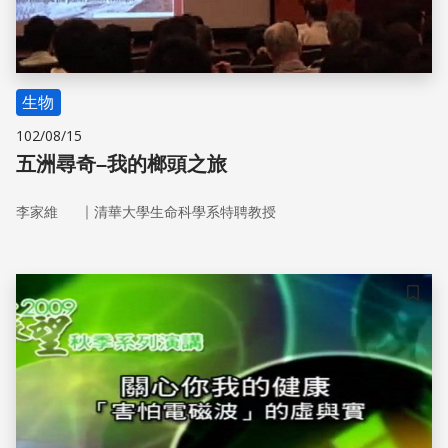
生物
102/08/15
五洲尋奇–我的榔頭之旅
｜
李家維
清華大學生命科學系特聘教授
儲存