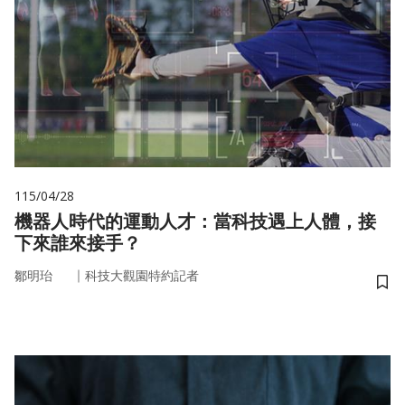
115/04/28
機器人時代的運動人才：當科技遇上人體，接
下來誰來接手？
｜
鄒明珆
科技大觀園特約記者
儲