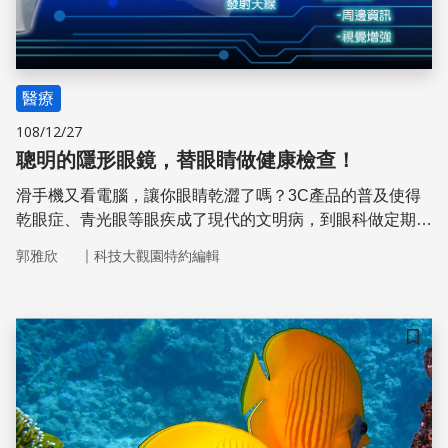
醫療
108/12/27
聰明的隱形眼鏡，替眼睛做健康檢查！
滑手機又看電腦，讓你眼睛乾澀了嗎？3C產品的普及使得
乾眼症、青光眼等眼疾成了現代的文明病，到眼科做定期檢
查對於保護靈魂之窗變得格外重要。而現在，檢查眼睛的方
｜
郭雅欣
科技大觀園特約編輯
法可能即將發生巨大的變化，因為，隱形眼鏡變聰明了！
儲存