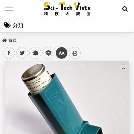
Menu
展
分類
首頁
facebook
twitter
plurk
line
中
儲存