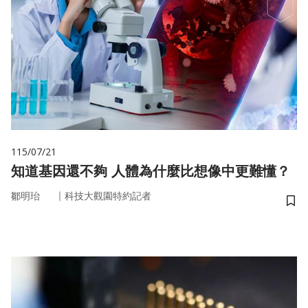
115/07/21
知道基因還不夠 人體為什麼比想像中更難懂？
｜
鄒明珆
科技大觀園特約記者
儲