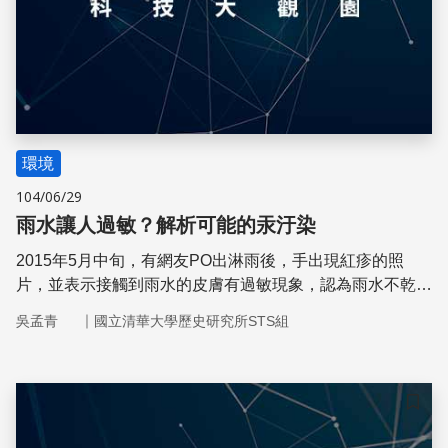
環境
104/06/29
雨水讓人過敏？解析可能的汞汙染
2015年5月中旬，有網友PO出淋雨後，手出現紅疹的照
片，並表示接觸到雨水的皮膚有過敏現象，認為雨水不乾
淨，有人懷疑這是因為台南市酸雨汞含量太高所導致。本文
｜
吳孟青
國立清華大學歷史研究所STS組
將探討酸雨與汞之間的關係，雨水中的汞是從何而來？酸雨
一定含汞嗎？雨水中的汞可能有什麼危害？
儲存