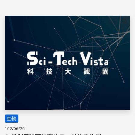
及抗發炎功能。
儲存
生物
102/06/20