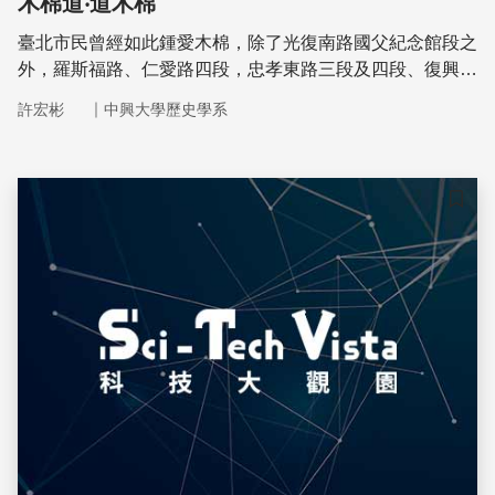
木棉道‧道木棉
臺北市民曾經如此鍾愛木棉，除了光復南路國父紀念館段之
外，羅斯福路、仁愛路四段，忠孝東路三段及四段、復興南
路、辛亥路、木新路等處都是知名的賞木棉路段。
｜
許宏彬
中興大學歷史學系
儲存