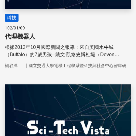
科技
102/01/09
代理機器人
根據2012年10月國際新聞之報導：來自美國水牛城
（Buffalo）的7歲男孩─戴文‧凱絡史博杜堤（Devon
Carrow-Sperduti）因罹患嚴重過敏症，只能吃蘋果、玉米
｜
楊谷洋
國立交通大學電機工程學系暨科技與社會中心智庫研究團隊
和馬鈴薯，且若和同齡小孩接觸可能會有致命危機，因此無
法到校上課。而戴文的母親為了讓他擁有較為健全的學習環
境，決定以互動式機器人「VGo」代替戴文上學：透過VGo
機器人上的攝影機和底下的輪子，讓戴文在家就可以聆聽老
儲存
師講課、參與課堂活動，也可以和同學聊天，彷彿身在學校
一般。