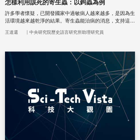
怎樣利用該死的寄生蟲：以鉤蟲為例
許多學者懷疑，已開發國家中過敏病人越來越多，是因為生
活環境越來越乾淨的結果。寄生蟲能治病的消息，支持這個
看法。
｜
王道還
中央研究院歷史語言研究所助理研究員
儲存