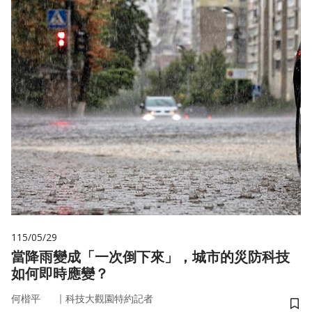
115/05/29
當降雨變成「一次倒下來」，城市的災防科技
如何即時應變？
｜
何楷平
科技大觀園特約記者
儲