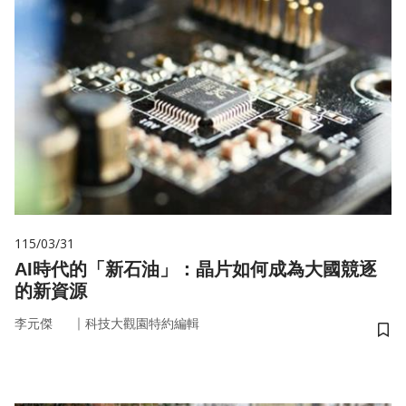
115/03/31
AI時代的「新石油」：晶片如何成為大國競逐
的新資源
｜
李元傑
科技大觀園特約編輯
儲