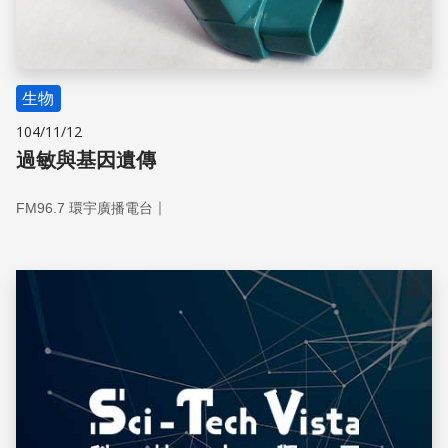
生物
104/11/12
過敏與基因遺傳
｜
FM96.7 環宇廣播電台
儲存