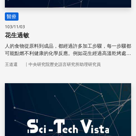
醫療
103/11/03
花生過敏
人的食物從原料到成品，都經過許多加工步驟，每一步驟都
可能點燃不利健康的化學反應。例如花生經過高溫乾烤處
理，會使蛋白質發生糖化反應，最後形成的複雜分子會刺激
｜
王道還
中央研究院歷史語言研究所助理研究員
免疫系統。
儲存