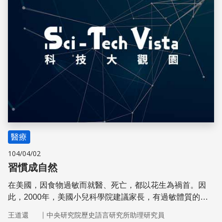
醫療
104/04/02
習慣成自然
在美國，因食物過敏而就醫、死亡，都以花生為禍首。因
此，2000年，美國小兒科學院建議家長，有過敏體質的嬰
兒在3歲以前，不應餵食花生食品。不過，2008年這一準則
｜
王道還
中央研究院歷史語言研究所助理研究員
就撤消了。