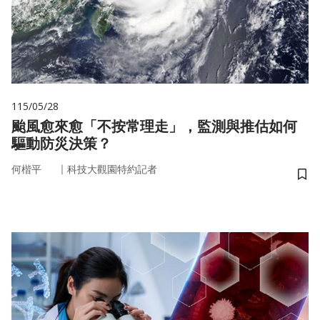
115/05/28
颱風愈來愈「不按常理走」，監測與推估如何
驅動防災決策？
｜
何楷平
科技大觀園特約記者
儲