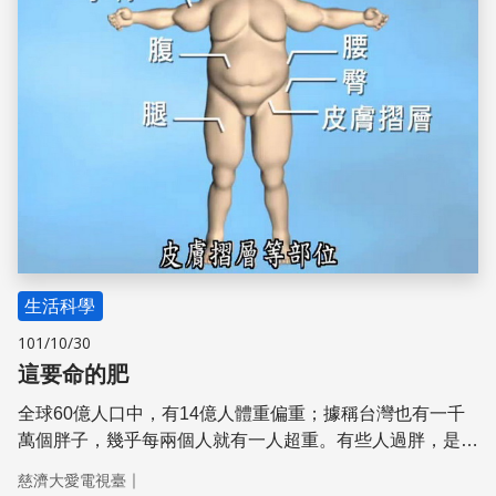
生活科學
101/10/30
這要命的肥
全球60億人口中，有14億人體重偏重；據稱台灣也有一千
萬個胖子，幾乎每兩個人就有­一人超重。有些人過胖，是因
為疾病所致；有些胖子則因肥胖而致病。世界衛生組織已將
｜
慈濟大愛電視臺
它­列為世界流行病的一種。瘦身、塑身、減肥的訊息，不僅