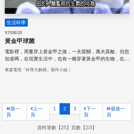
生活科學
97/08/20
黃金甲球菌
電影裡，周董穿上黃金甲之後，一夫當關，萬夫莫敵。但您
知道嗎，在現實生活中，也有一種穿著黃金甲的生物，在你
我的身邊橫行無阻，而且對健康影響重大，他們是金黃色葡
｜
東森電視「科學大解碼」製作小組
萄球菌。人類濫用抗生素的行為，因此衍生出這些不怕抗生
素、不怕白血球的超級細菌。研究發現，金黃色葡萄球菌可
以侵襲人類皮膚、軟組織、骨頭、關節，甚至導致菌血症及
心內膜炎。
第一
上一
1
2
3
下一
最後一
頁
頁
頁
頁
資料筆數【25】頁數【2/3】