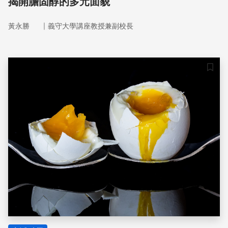
揭開膽固醇的多元面貌
｜
黃永勝
義守大學講座教授兼副校長
儲存