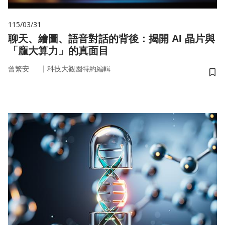
115/03/31
聊天、繪圖、語音對話的背後：揭開 AI 晶片與
「龐大算力」的真面目
｜
曾繁安
科技大觀園特約編輯
儲