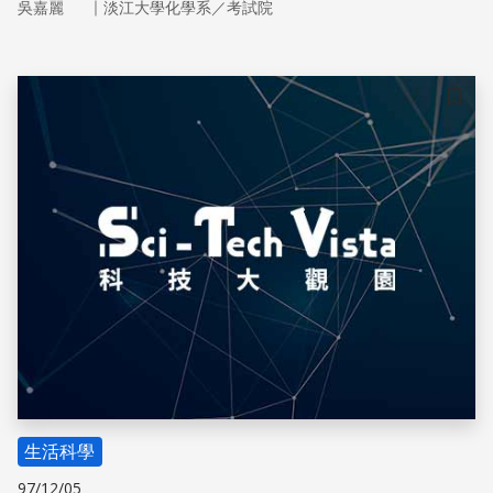
｜
吳嘉麗
淡江大學化學系／考試院
滯留在血液中亂竄，容易在血管壁上沉積，導致血管的窄
化。
儲存
生活科學
97/12/05