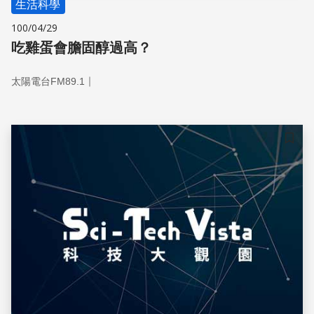
生活科學
100/04/29
吃雞蛋會膽固醇過高？
｜
太陽電台FM89.1
儲存