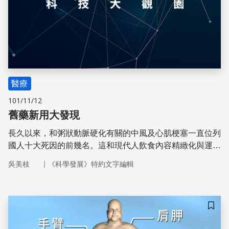
醫療
101/11/12
舊藥新用大發現
長久以來，和粥狀動脈硬化有關的中風及心肌梗塞一直位列
國人十大死因的前幾名。這和現代人飲食內容精緻化與運動
減少，以致吸收過多的膽固醇有密切關係。
｜
吳美枝
《科學發展》特約文字編輯
儲存