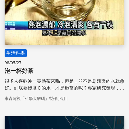
生活科學
98/05/27
泡一杯好茶
很多人喜歡沖一壺熱茶來喝，但是，並不是愈滾燙的水就愈
好。到底要幾度Ｃ的水，才是適當的呢？專家研究發現，沖
泡茶葉的溫度和時間很重要，冷泡和熱泡都各有優點，有時
｜
東森電視「科學大解碼」製作小組
冷泡甚至比熱水沖泡的效果更好。現在就讓我們跟著科學大
解碼，用科學方法來泡一杯好茶。
儲存