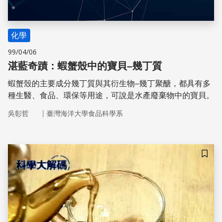
化學
99/04/06
湛藍奇蹟：蝦蟹殼中的寶貝–幾丁質
蝦蟹殼的主要成分幾丁質與其衍生物–幾丁聚醣，都具有多
種生醫、食品、環保等用途，可說是水產廢棄物中的寶貝。
｜
吳彰哲
臺灣海洋大學食品科學系
儲存