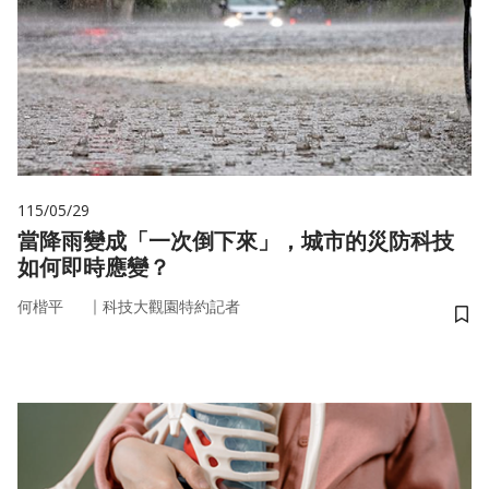
115/05/29
當降雨變成「一次倒下來」，城市的災防科技
如何即時應變？
｜
何楷平
科技大觀園特約記者
儲