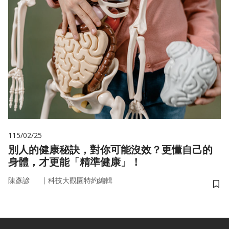
115/02/25
別人的健康秘訣，對你可能沒效？更懂自己的
身體，才更能「精準健康」！
｜
陳彥諺
科技大觀園特約編輯
儲