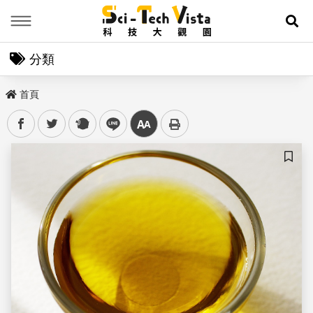
Menu
展
分類
首頁
facebook
twitter
plurk
line
中
儲存