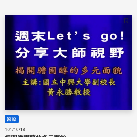
充斥各種媒體，也成為日常生活茶­餘飯後的主要話題。肥胖
恐懼症瀰漫全球，減肥成了全世界的公民運動，追求骨感是
當前愛­美女性的目標，模特兒界尤其奉為圭皋。 過去，肥
儲存
胖表徵不健康、不美；骨瘦嶙峋現在也開始接受挑戰！由於
今（2006）年國際­時尚界中，模特兒因減肥節食而暴斃T型
台上的悲劇，引發歐美時裝界的省思，聯合制定統­一模特兒
的身高體重標準。從此健康的定義已從肥胖與骨瘦的中間靠
攏。過去
醫療
101/10/18