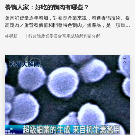
養鴨人家：好吃的鴨肉有哪些？
禽肉消費量逐年增加，對養鴨產業來說，增進養鴨技術、提
高鴨肉／蛋營養價值和開發特色鴨肉／蛋產品，是一項重要
課題。
｜
林榮新
行政院農業委員會畜產試驗所宜蘭分所
儲存