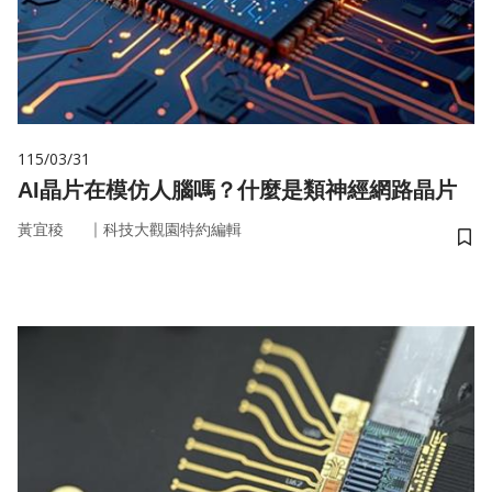
115/03/31
AI晶片在模仿人腦嗎？什麼是類神經網路晶片
｜
黃宜稜
科技大觀園特約編輯
儲