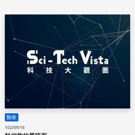
儲存
醫療
102/09/16