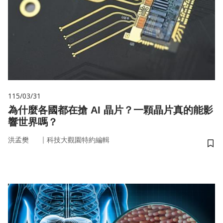
115/03/31
為什麼各國都在搶 AI 晶片？一顆晶片真的能影
響世界嗎？
｜
洪孟樊
科技大觀園特約編輯
儲