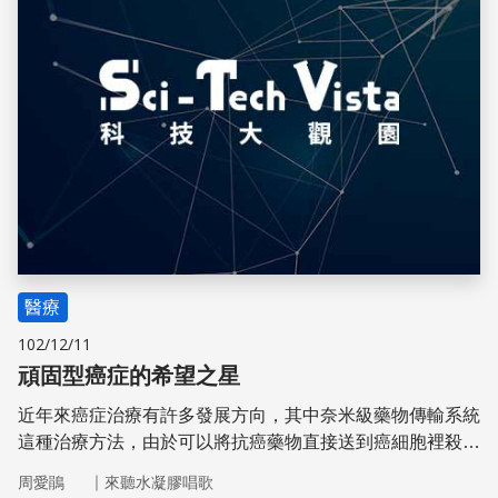
醫療
102/12/11
頑固型癌症的希望之星
近年來癌症治療有許多發展方向，其中奈米級藥物傳輸系統
這種治療方法，由於可以將抗癌藥物直接送到癌細胞裡殺死
它們且不會引發傳統抗癌方法的多種副作用而受到各界的矚
｜
周愛鵑
來聽水凝膠唱歌
目