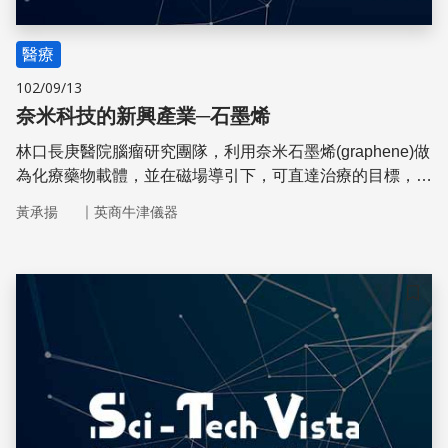
醫療
102/09/13
奈米科技的新興產業─石墨烯
林口長庚醫院腦瘤研究團隊，利用奈米石墨烯(graphene)做
為化療藥物載體，並在磁場導引下，可直達治療的目標，同
時治療的深度比傳統技術深至10倍以上，局部藥物濃度提
｜
黃承揚
英商牛津儀器
升20倍，這讓不易治癒的惡性腦瘤患者有了重獲新生的機
會
儲存