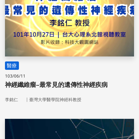
醫療
103/06/11
神經纖維瘤–最常見的遺傳性神經疾病
｜
李銘仁
臺灣大學醫學院神經科教授
儲存