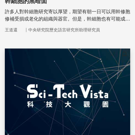
幹細胞的黑暗面
許多人對幹細胞研究寄以厚望，期望有朝一日可以用幹修胞
修補受損或老化的組織與器官。但是，幹細胞也有可能成為
惡性腫瘤（癌）利用的對象。
｜
王道還
中央研究院歷史語言研究所助理研究員
儲存