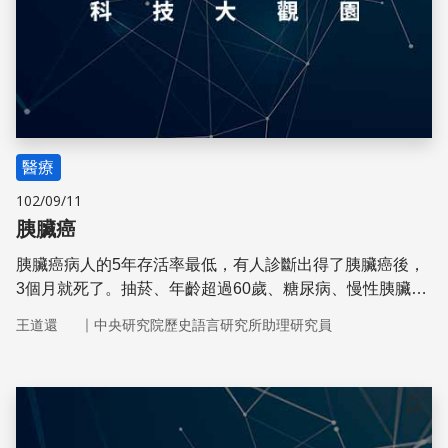
醫療
102/09/11
胰臟癌
胰臟癌病人的5年存活率最低，有人診斷出得了胰臟癌後，
3個月就死了。抽菸、年齡超過60歲、糖尿病、慢性胰臟
炎，都會增加罹患胰臟癌的風險。
｜
王道還
中央研究院歷史語言研究所助理研究員
儲存