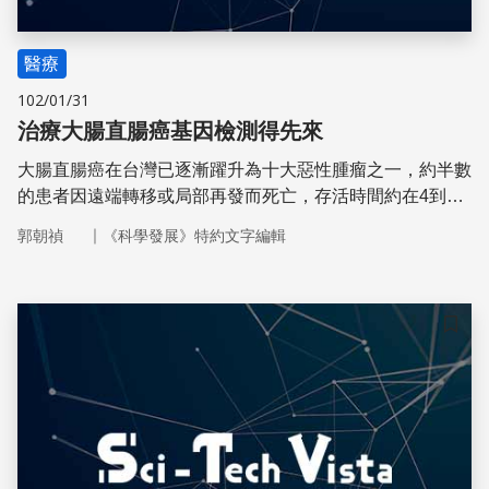
醫療
102/01/31
治療大腸直腸癌基因檢測得先來
大腸直腸癌在台灣已逐漸躍升為十大惡性腫瘤之一，約半數
的患者因遠端轉移或局部再發而死亡，存活時間約在4到22
個月之間。其成因不外乎與飲食習慣西化、生活作息、工作
｜
郭朝禎
《科學發展》特約文字編輯
壓力負荷量等因素有關。
儲存