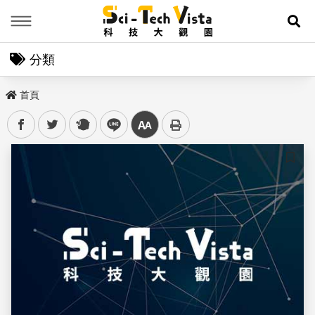
Menu
展
分類
首頁
facebook
twitter
plurk
line
中
儲存