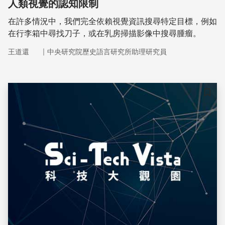
人類視覺的認知限制
在許多情況中，我們完全依賴視覺資訊搜尋特定目標，例如
在行李箱中尋找刀子，或在乳房掃描影像中搜尋腫瘤。
｜
王道還
中央研究院歷史語言研究所助理研究員
儲存