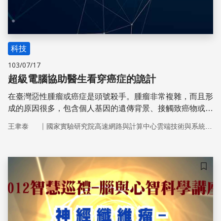
科技
103/07/17
超級電腦協助醫生看穿癌症的詭計
在臺灣惡性腫瘤或癌症是頭號殺手。腫瘤非常複雜，而且形
成的原因很多，包含個人基因的遺傳背景、接觸致癌物或放
射源、病毒感染等。此外，相同器官所罹患的腫瘤，也因人
｜
王聿泰
國家實驗研究院高速網路與計算中心雲端技術與系統整合組
而異。
儲存