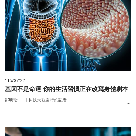
115/07/22
基因不是命運 你的生活習慣正在改寫身體劇本
｜
鄒明珆
科技大觀園特約記者
儲