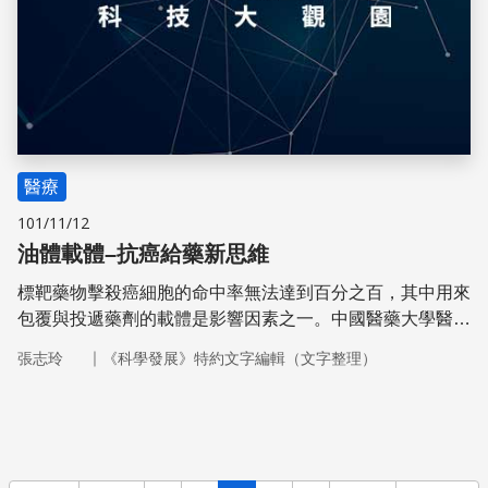
醫療
101/11/12
油體載體–抗癌給藥新思維
標靶藥物擊殺癌細胞的命中率無法達到百分之百，其中用來
包覆與投遞藥劑的載體是影響因素之一。中國醫藥大學醫學
檢驗生物技術學系副教授姜中人採用「奈米油體」為載體進
｜
張志玲
《科學發展》特約文字編輯（文字整理）
行實驗，證實油體載體也具有偵測與集中擊殺癌細胞的功
能。較特別的是，繼續改造研究後，有可能提供更簡易的抗
癌症給藥方式。