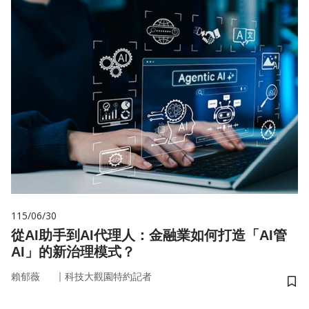
115/06/30
從AI助手到AI代理人：金融業如何打造「AI管
AI」的新治理模式？
｜
賴郁薇
科技大觀園特約記者
儲