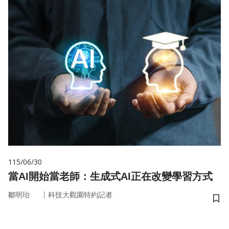
115/06/30
當AI開始當老師：生成式AI正在改變學習方式
｜
鄒明珆
科技大觀園特約記者
儲