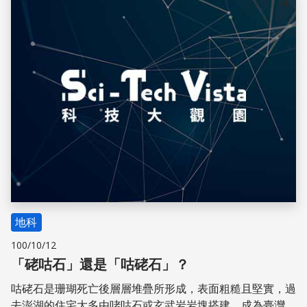
儲存
地科
100/10/12
「硓咕石」還是「咕硓石」？
咕硓石是珊瑚死亡後層層堆疊所形成，表面粗糙且堅實，過
去澎湖的住宅大多由咾咕石或玄武岩岩塊搭建，成為臺灣特