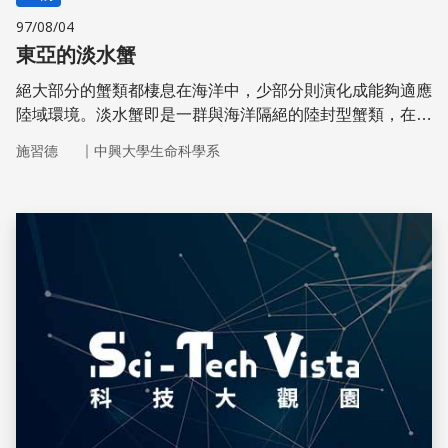
97/08/04
東亞的淡水蟹
絕大部分的蟹類都棲息在海洋中，少部分則演化成能夠適應
陸域環境。淡水蟹即是一群與海洋隔絕的陸封型蟹類，在地
形複雜的東亞地區逐漸繁衍出多樣的物種。
｜
施習德
中興大學生命科學系
儲存