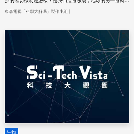
汐的確切機制是怎樣？是我們這邊漲潮，地球的另一邊就退
潮嗎？如果你是這樣認為的，那麼本次的科學大解碼，可就
｜
東森電視「科學大解碼」製作小組
要讓你大吃一驚囉！
儲存
生物