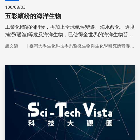
100/08/03
五彩繽紛的海洋生物
工業化國家的開發，再加上全球氣候變遷、海水酸化、過度
捕撈(過漁)等危及海洋生物，已使得全世界的海洋生物普遍
面臨族群枯竭的困境。我們應珍惜與愛護海洋生物，別讓美
｜
趙文婉
臺灣大學生化科技學系暨微生物與生化學研究所營養科學組
麗的海域成了殘酷的水生生物終結站。
儲存