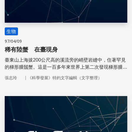
生物
97/04/09
稀有陸蟹 在臺現身
臺東山上海拔200公尺高的溪流旁的峭壁岩縫中，住著罕見
的梯形腫鬚蟹。這是一百多年來世界上第二次發現梯形腫鬚
蟹的蹤跡。
｜
張志玲
《科學發展》特約文字編輯（文字整理）
儲存