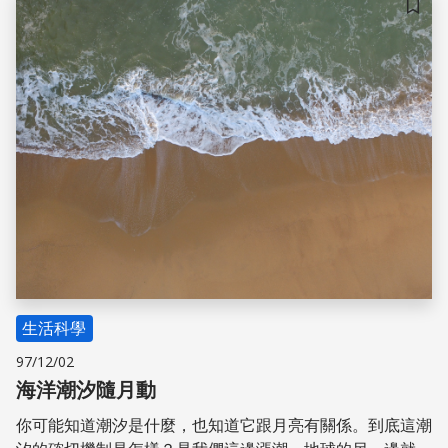
看，螢光珊瑚是怎麼呈現的。
儲存
生活科學
97/12/02
海洋潮汐隨月動
你可能知道潮汐是什麼，也知道它跟月亮有關係。到底這潮