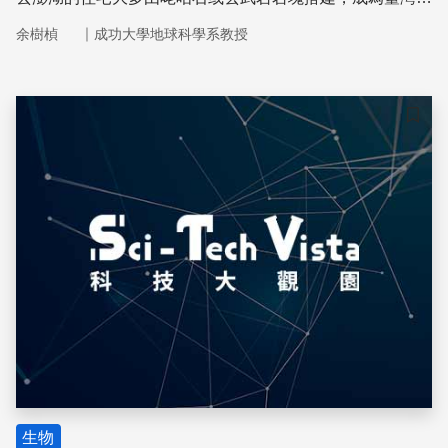
殊的風景。
｜
余樹楨
成功大學地球科學系教授
儲存
生物