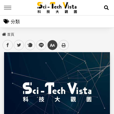
Menu
展
分類
首頁
facebook
twitter
plurk
line
中
儲存