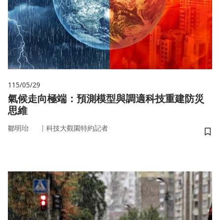
115/05/29
氣候走向極端：預測模型與調適科技重建防災
思維
｜
鄒明珆
科技大觀園特約記者
儲