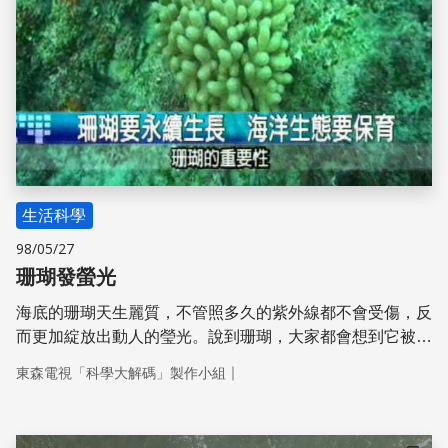
生活科學
98/05/27
珊瑚發螢光
海底的珊瑚天生麗質，不管照多久的紫外線都不會受傷，反
而更加綻放出動人的瑩光。說到珊瑚，大家都會想到它被污
染，或是白化等等生態保育方面的危機，今天我們要再次把
｜
東森電視「科學大解碼」製作小組
焦點放在珊瑚身上，不過，這次我們要換個輕鬆的心情，帶
您欣賞一下海底美麗的珊瑚，它除了原本的色彩外，還會釋
放出美麗燦爛的螢光色，接下來就讓我們從科學的角度來看