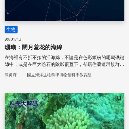
生物
99/01/13
珊瑚：閉月羞花的海綿
在海裡有不折不扣的活海綿，不論是在色彩繽紛的珊瑚礁縫
隙中，或是在巨大礁石的陰影覆蓋下，都居住著這群族群龐
大、從深海到淡水的遠古生物。
｜
陳勇輝
國立海洋生物科學博物館科學教育組
儲存