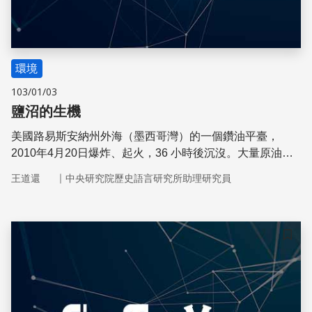
環境
103/01/03
鹽沼的生機
美國路易斯安納州外海（墨西哥灣）的一個鑽油平臺，
2010年4月20日爆炸、起火，36 小時後沉沒。大量原油從
海底油管湧出，大片浮油汙染海洋，海邊的鹽沼災情慘重。
｜
王道還
中央研究院歷史語言研究所助理研究員
儲存