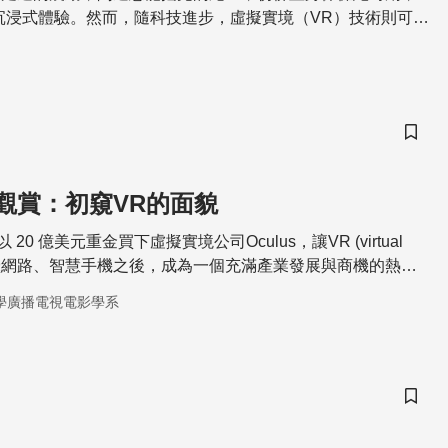
沉浸式體驗。然而，隨科技進步，虛擬實境（VR）技術則可以
一個世界！這項技術除了娛樂用途，也為人類帶來生活上的改
儲存
觀賞：初窺VR的面貌
k以 20 億美元重金買下虛擬實境公司Oculus，讓VR (virtual
擬實境繼網路、智慧手機之後，成為一個充滿產業發展與商機的熱
，其實虛擬實境概念發展很早；1932年英國作家阿道斯·赫胥
學廣播電視電影學系
onard Huxley）的反烏托邦小說《美麗新世界》，以西元2540年
，想像科學發展下未來社會人們的生活，書中提到頭戴式裝置
、氣味、聲音等各種感官體驗，讓觀者能夠更完整沈浸在虛擬
儲存