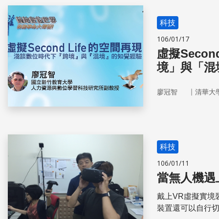
科技
106/01/17
虛擬Seco
境」與「混
｜
廖冠智
清華大
科技
106/01/11
當無人機遇
戴上VR虛擬實境
裝置還可以自行