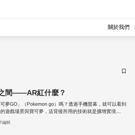
關於我們
儲存
之間——AR紅什麼？
夢GO」（Pokemon go）嗎？透過手機螢幕，就可以看到
界的遊戲場景與寶可夢，這背後所用的技術就是擴增實境
 Reality, 簡稱AR）。事實上，AR不僅能帶來新的遊戲體驗，就連
字編輯
都可以看到它的影子，到底AR在紅什麼呢？本篇文章帶你瞭
用。