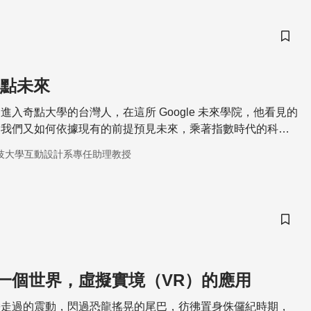
儲存
奇點未來
進入奇點大學的台灣人，在這所 Google 未來學院，他看見的
？我們又如何依據現有的前提預見未來，乘著指數時代的科技
境超越真實、人工智能超越人腦的奇點來臨前，打開選擇的大
技大學互動設計系專任助理教授
儲存
一個世界，虛擬實境（VR）的應用
旁走過的震動，閃過恐龍搖晃的尾巴，彷彿置身侏儸紀時期，