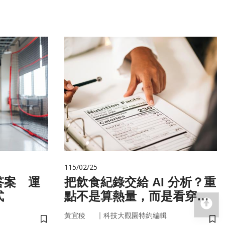
115/02/25
答案 運
把飲食紀錄交給 AI 分析？重
式
點不是算熱量，而是看穿你
回
的「飲食習慣」
｜
黃宜稜
科技大觀園特約編輯
儲存書籤
儲