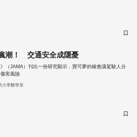
儲存
瘋潮！ 交通安全成隱憂
》（JAMA）刊出一份研究顯示，寶可夢的確會讓駕駛人分
故傷害風險
功大學醫學系
儲存