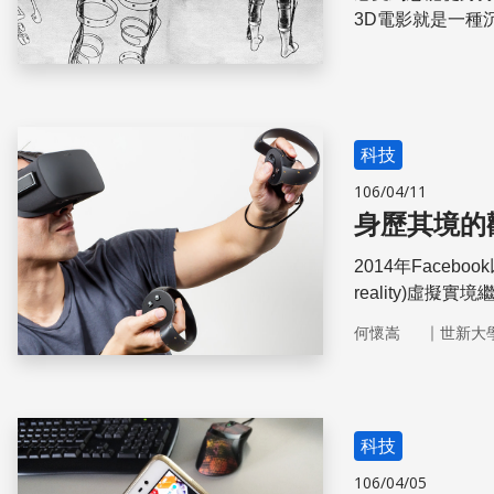
3D電影就是一種
帶你完全進入另
變。
科技
106/04/11
身歷其境的
2014年Faceboo
reality)虛
潮。VR方興未艾
｜
何懷嵩
世新大
黎(Aldous Le
倫敦為時空背景
為觀者提供影像
場域中
科技
106/04/05