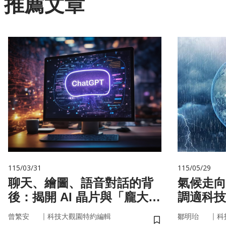
推薦文章
115/03/31
115/05/29
聊天、繪圖、語音對話的背
氣候走向
後：揭開 AI 晶片與「龐大算
調適科技
力」的真面目
｜
｜
曾繁安
科技大觀園特約編輯
鄒明珆
科
儲存書籤