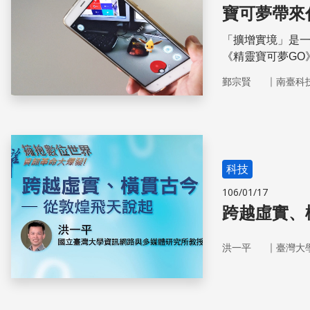
寶可夢帶來
「擴增實境」是
《精靈寶可夢GO
的科技。玩家們
｜
鄞宗賢
南臺科
技。而這些科技
在我們的生活中
科技
106/01/17
跨越虛實、
｜
洪一平
臺灣大