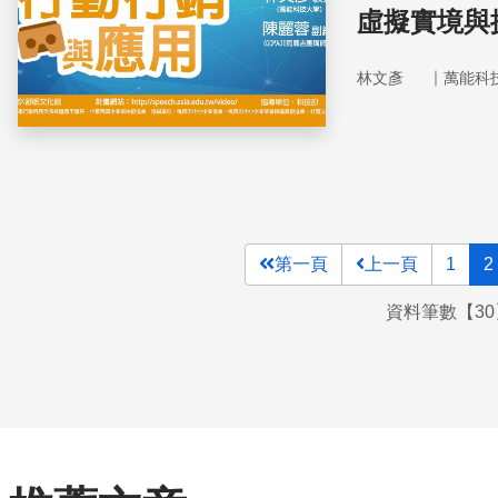
虛擬實境與
｜
林文彥
萬能科
第一頁
上一頁
1
2
資料筆數【30