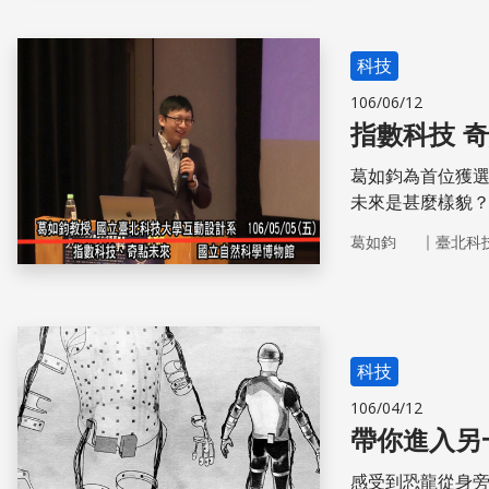
科技
106/06/12
指數科技 
葛如鈞為首位獲選
未來是甚麼樣貌
趨勢，在虛擬實
｜
葛如鈞
臺北科
門？
科技
106/04/12
帶你進入另
感受到恐龍從身