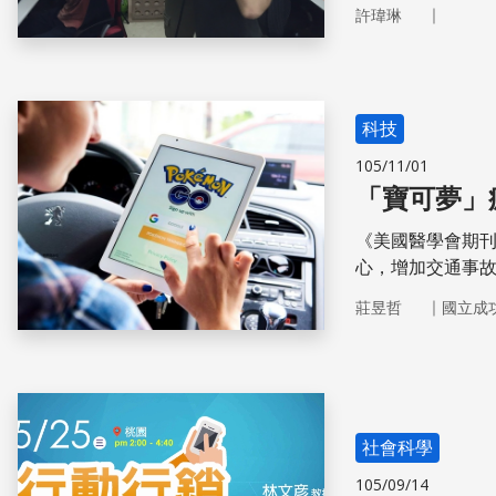
｜
許瑋琳
科技
105/11/01
「寶可夢」
《美國醫學會期刊
心，增加交通事
｜
莊昱哲
國立成
社會科學
105/09/14