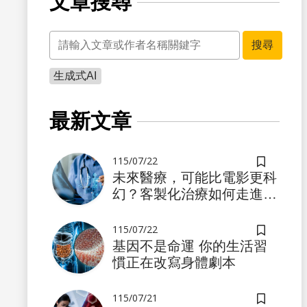
文章搜尋
關鍵字
搜尋
生成式AI
書籤
最新文章
115/07/22
儲存書籤
未來醫療，可能比電影更科
幻？客製化治療如何走進真
實世界
115/07/22
儲存書籤
基因不是命運 你的生活習
慣正在改寫身體劇本
書籤
115/07/21
儲存書籤