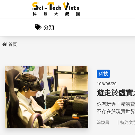
分類
首頁
科技
106/06/20
遊走於虛實
你有玩過「精靈寶可
不存在於現實世
（Augmented
｜
涂煥昌
特約文
買鞋子等日常生活
解AR技術與其應