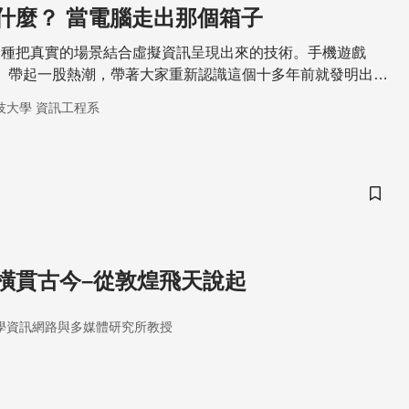
什麼？ 當電腦走出那個箱子
一種把真實的場景結合虛擬資訊呈現出來的技術。手機遊戲
》帶起一股熱潮，帶著大家重新認識這個十多年前就發明出來
在瘋狂抓寶的同時也產生興趣，想多了解這些應用在遊戲上科
技大學 資訊工程系
往往不會只應用在一個地方，手機裡頭的高科技，其實早就存
。
儲存
橫貫古今–從敦煌飛天說起
學資訊網路與多媒體研究所教授