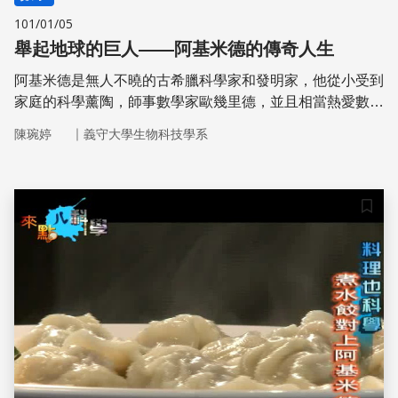
101/01/05
舉起地球的巨人——阿基米德的傳奇人生
阿基米德是無人不曉的古希臘科學家和發明家，他從小受到
家庭的科學薰陶，師事數學家歐幾里德，並且相當熱愛數
學。他計算出了圓周率、發現了球體積，為微積分打下基
｜
陳琬婷
義守大學生物科技學系
礎。阿基米德的貢獻奠定許多當代發明的雛形，現今生活能
夠如此便利，很多創意都歸功於阿基米德的發現。
儲存