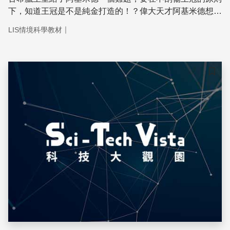
下，知道王冠是不是純金打造的！？偉大天才阿基米德想
到，可以比較「王冠」跟「和王冠相同重量的黃金」的體
｜
LIS情境科學教材
積，就能得到答案。只是王冠體積實在有夠難算的，阿基米
德怎麼樣都算不出來。突然，阿基米德在某次洗澡的時候，
想到了解決辦法！
儲存