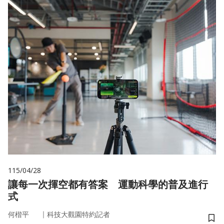
115/04/28
讓每一次揮空都有答案 運動科學的普及進行
式
｜
何楷平
科技大觀園特約記者
儲