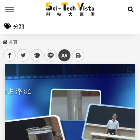
Menu
展
分類
首頁
facebook
twitter
plurk
line
中
儲存