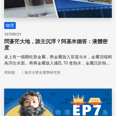
物理
107/09/21
問蒼茫大地，誰主沉浮？阿基米德答：液體密
度
桌上有一個圓柱形金屬，將金屬放入室溫冷水，金屬頂端稍
為浮出水面。再將金屬放入攝氏 70 度熱水，金屬沉於熱水
底部。明明都是水，為甚麼一浮一沉？圓柱形金屬的密度略
｜
周祥順
海洋大學光電學研究所
小於室溫冷水密度，因此浮於冷水表面。水的溫度上升密度
變小，因此金屬沉於攝氏 70 度熱水底部。
儲存