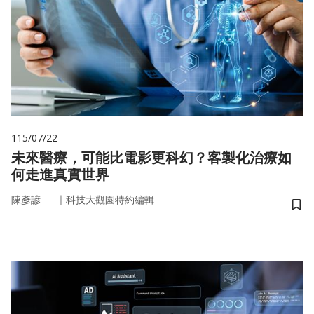
115/07/22
未來醫療，可能比電影更科幻？客製化治療如
何走進真實世界
｜
陳彥諺
科技大觀園特約編輯
儲