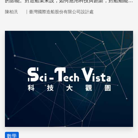
的節能。對造船業來說，如何應用科技與創新，對船舶能源
的消耗錙銖必較，以達到節能的效果，是當前重要的課題。
｜
陳柏汎
臺灣國際造船股份有限公司設計處
儲存
數學