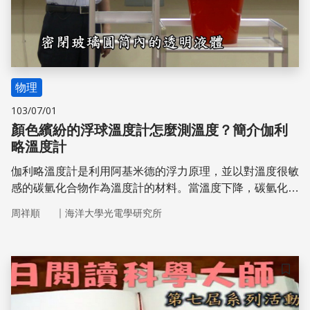
物理
103/07/01
顏色繽紛的浮球溫度計怎麼測溫度？簡介伽利
略溫度計
伽利略溫度計是利用阿基米德的浮力原理，並以對溫度很敏
感的碳氫化合物作為溫度計的材料。當溫度下降，碳氫化合
物液體密度上升，便會影響到伽利略溫度計中玻璃球的浮
｜
周祥順
海洋大學光電學研究所
沉。接下來就讓我們來看看，伽利略溫度計是如何從浮沉的
玻璃球告訴我們溫度的吧！
儲存