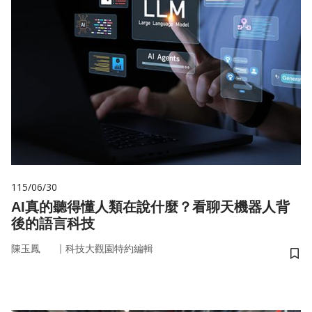
115/06/30
AI真的聽得懂人類在說什麼？看聊天機器人背
後的語言科技
｜
陳玉鳳
科技大觀園特約編輯
儲