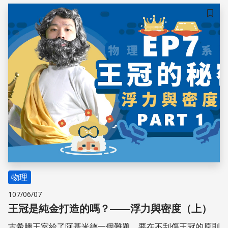
儲存
物理
107/06/07
王冠是純金打造的嗎？——浮力與密度（上）
古希臘王室給了阿基米德一個難題，要在不刮傷王冠的原則