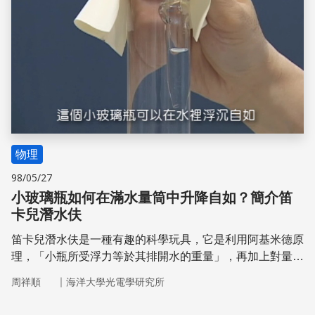
物理
98/05/27
小玻璃瓶如何在滿水量筒中升降自如？簡介笛
卡兒潛水伕
笛卡兒潛水伕是一種有趣的科學玩具，它是利用阿基米德原
理，「小瓶所受浮力等於其排開水的重量」，再加上對量筒
施加壓力與否，使得小瓶在滿水量筒中升降自如。接下來就
｜
周祥順
海洋大學光電學研究所
讓我們瞧瞧笛卡兒潛水夫怎麼在量筒中浮沉自如吧！