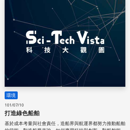
儲存
環境
101/07/10
打造綠色船舶
基於成本考量與社會責任，造船界與航運界都努力推動船舶