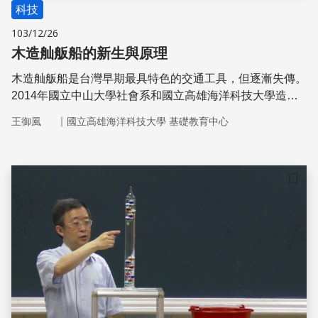
科技
103/12/26
木造舢舨船的新生與原理
木造舢舨船是台灣早期最具特色的交通工具，但逐漸失傳。
2014年國立中山大學社會系和國立高雄海洋科技大學造船
及海洋工程系兩系共同合作，希望透過造船老師傅實作過
｜
王御風
國立高雄海洋科技大學 基礎教育中心
程，傳授學生木船施工的技術，除了記錄旗津船舶歷史與共
同保存傳統手工造船技術外，也要一窺早期造船擅用浮力之
科學原理與傳統技藝
儲存