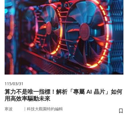
115/03/31
算力不是唯一指標！解析「專屬 AI 晶片」如何
用高效率驅動未來
｜
寒波
科技大觀園特約編輯
儲