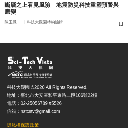
斷層之上看見風險 地震防災科技重塑預警與
應變
｜
陳玉鳳
科技大觀園特約編輯
儲
科技大觀園 ©2020 All Rights Reserved.
地址：臺北市大安區和平東路二段106號22樓
電話：02-25056789 #5526
信箱：nstcstv@gmail.com
隱私權保護政策