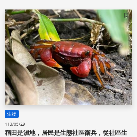
教授陳貞志指出，幼體的高死亡率才是真正削弱石虎族群的
重要原因，「石虎很會生，但幼體的存活率非常低，很多無
法活過兩歲，這背後牽涉到各種因素。」
儲存
生物
113/05/29
稻田是濕地，居民是生態社區衛兵，從社區生