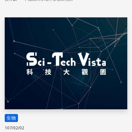
靠某一個政府單位或民間志願者與團體，而必須從國家行政
管理的高度來維繫海洋生態資源。
儲存
生物
107/02/02