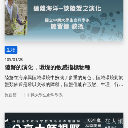
生物
109/01/20
陸蟹的演化，環境的敏感指標物種
陸蟹在海岸與陸域環境中扮演了多重的角色，陸域環境對於
蟹類依舊是難以突破的障礙，陸蟹僅能在形態、生理、行為
等方面逐步加以調適。因此，只有穩定多樣的生態系，才能
｜
施習德
中興大學生命科學系
讓陸蟹成功進駐，使陸蟹成為環境的敏感指標物種。因此多
樣的陸蟹種類以及穩定的族群，將有助於維持生態系的運
作。
儲存