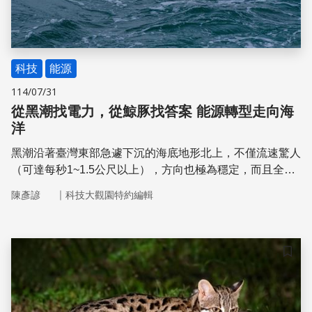
科技
能源
114/07/31
從黑潮找電力，從鯨豚找答案 能源轉型走向海
洋
黑潮沿著臺灣東部急遽下沉的海底地形北上，不僅流速驚人
（可達每秒1~1.5公尺以上），方向也極為穩定，而且全年
無休、日夜流動，儼然是一座未被開發的海洋發電寶庫。如
｜
陳彥諺
科技大觀園特約編輯
果能有效攫取這股能量，黑潮有望成為臺灣穩定且持續的
「基載電力」來源，為未來能源轉型揭開新篇章。
儲存