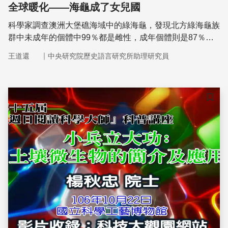
全球暖化——海龜成了女兒國
科學家調查澳洲大堡礁海域中的綠海龜，發現北方綠海龜族
群中未成年的個體中99％都是雌性，成年個體則是87％。
學者認為海砂的高溫可能是全球暖化的影響，加上綠海龜孵
｜
王道還
中央研究院歷史語言研究所助理研究員
化後，要發育35〜40年才成熟，並大多返回自己孵化的海
灘產卵，因此更不容易應付環境的快速變遷。
儲存