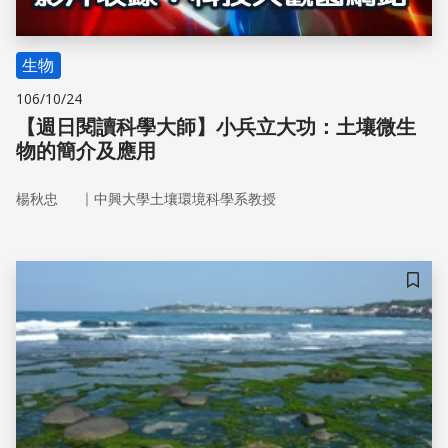
生物
106/10/24
【週日閱讀科學大師】小兵立大功：土壤微生
物的簡介及應用
｜
楊秋忠
中興大學土壤環境科學系教授
儲存