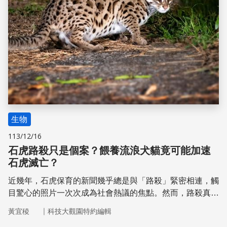
生物
113/12/16
石虎路殺只是個案？餵養流浪犬貓竟可能加速
石虎滅亡？
近幾年，石虎保育的新聞幾乎總是與「路殺」緊密相連，觸
目驚心的照片一次次成為社會熱議的焦點。然而，路殺真的
是石虎危機的全貌嗎？「石虎面臨的路殺問題其實只是個
｜
黃宜稜
科技大觀園特約編輯
案」，研究石虎已超過 20 年的國立屏東科技大學獸醫學系