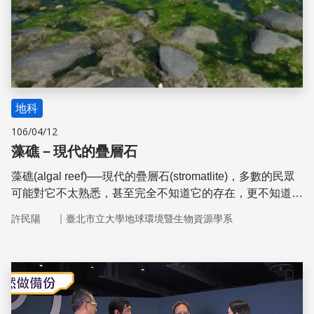
地科
106/04/12
藻礁－現代的疊層石
藻礁(algal reef)──現代的疊層石(stromatlite)，多數的民眾
可能對它不太熟悉，甚至完全不知道它的存在，更不知道其
實臺灣擁有相當珍貴的藻礁海岸生態。但如今藻礁這寶貴的
｜
許民陽
臺北市立大學地球環境暨生物資源學系
生態卻也面臨著各種挑戰，並且亟需研究和保護
儲存