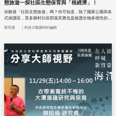
態旅遊一探社區生態保育與「根經濟」！
你聽過「社區生態旅遊」嗎？你可知道，除了國家公園與各
式保護區，眾多鄉村社區部落其實也是維護生物多樣性的重
要節點？我們這次邀請到屏東科技大學森林系陳美惠教授，
｜
郭羽漫
科技大觀園特約編輯
跟我們分享生態體系的嶄新定義，也瞭解人們如何透過社區
力量、組織和行動守護自然，進而創造保育與經濟共同發展
的良性循環！
儲存