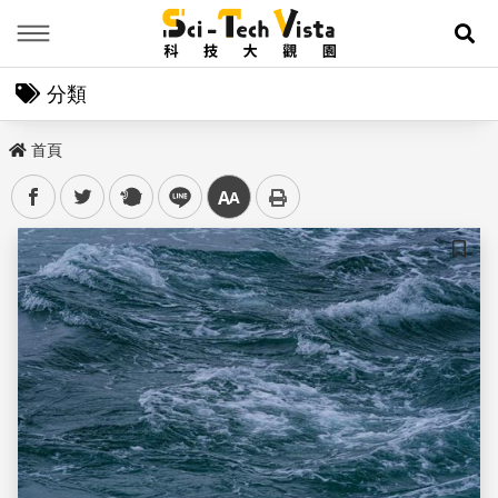
Menu
展
分類
首頁
facebook
twitter
plurk
line
中
儲存