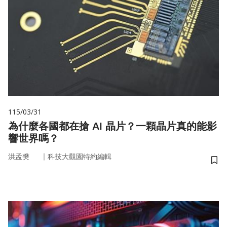
115/03/31
為什麼各國都在搶 AI 晶片？一顆晶片真的能影
響世界嗎？
｜
洪孟樊
科技大觀園特約編輯
儲