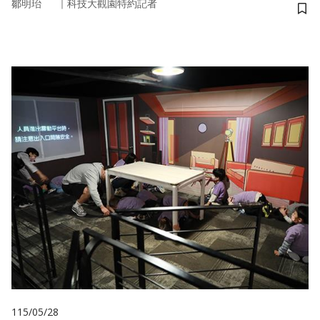
｜
鄒明珆
科技大觀園特約記者
儲
115/05/28