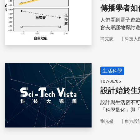
傳播學者如
人們看到電子遊
會去嚴謹地探討
戲相關應用出發
｜
簡克志
科技大
滿研究熱忱，獲得
生活科學
107/06/05
設計始於生
設計與生活密不
「科學量化」與
的品質，讓「共
｜
劉光盛
東方設