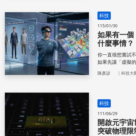
科技
115/01/30
如果有一個
什麼事情？
你一直很想嘗試
如果先讓「虛擬
何想探索全新可
｜
陳彥諺
科技大
科技
111/06/29
開啟元宇宙
突破物理限