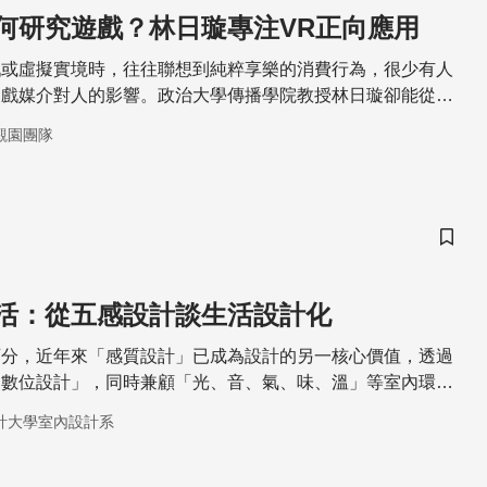
何研究遊戲？林日璇專注VR正向應用
戲或虛擬實境時，往往聯想到純粹享樂的消費行為，很少有人
遊戲媒介對人的影響。政治大學傳播學院教授林日璇卻能從遊
，致力研究媒體心理學領域。身為玩家也身為學者，林日璇充
觀園團隊
108年度科技部傑出研究獎的肯定。
儲存
活：從五感設計談生活設計化
可分，近年來「感質設計」已成為設計的另一核心價值，透過
「數位設計」，同時兼顧「光、音、氣、味、溫」等室內環境
感設計」觸發「幸福五感」來提升生活質感。
計大學室內設計系