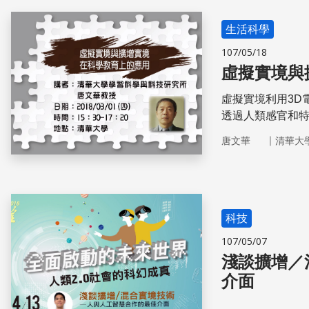
生活科學
107/05/18
虛擬實境與
虛擬實境利用3D
透過人類感官和
易引起使用者的
｜
唐文華
清華大
科技
107/05/07
淺談擴增／
介面