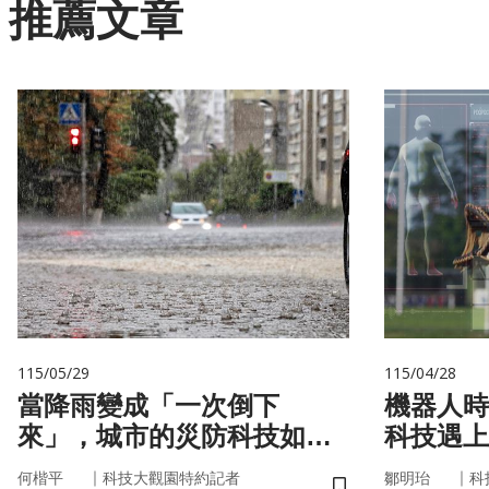
推薦文章
115/05/29
115/04/28
當降雨變成「一次倒下
機器人時
來」，城市的災防科技如何
科技遇上
即時應變？
接手？
｜
｜
何楷平
科技大觀園特約記者
鄒明珆
科