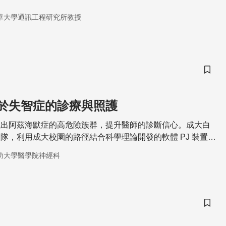
華大學通訊工程研究所教授
儲存
於失智症的診療與照護
找出阿茲海默症的高危險族群，提升醫師的診斷信心。成大白
隊，利用成大校園的路徑結合科學理論開發的軟體 PJ 裝置
空間定位能力，研究成果顯示和受測者的認路功能與迷路事件
功大學醫學院神經科
吻合，也可有效區分不同程度的認知障礙者。未來除了可以做
術研究的工具之外，更可以提升民眾科普的水準。
儲存