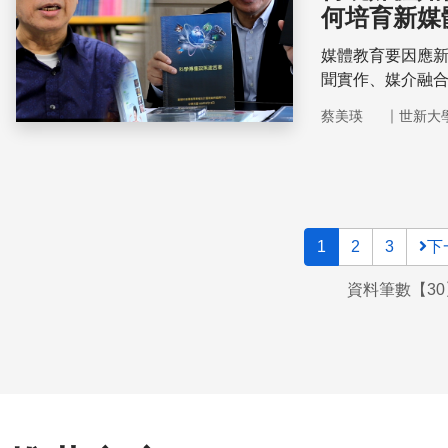
何培育新媒
媒體教育要因應
聞實作、媒介融
媒體人才也面臨
｜
蔡美瑛
世新大
中去學習新的技
媒體興起更注重
1
2
3
下
資料筆數【30