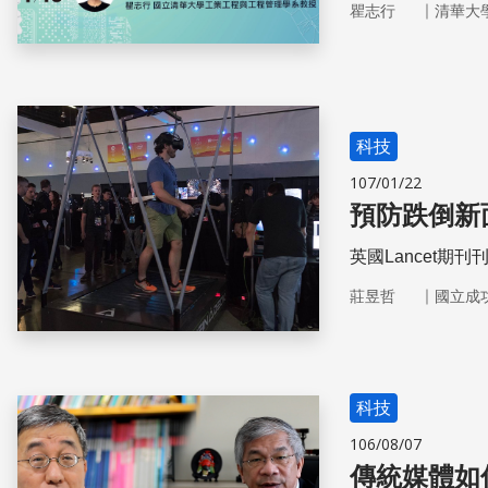
｜
瞿志行
清華大
科技
107/01/22
預防跌倒新
英國Lancet
｜
莊昱哲
國立成
科技
106/08/07
傳統媒體如