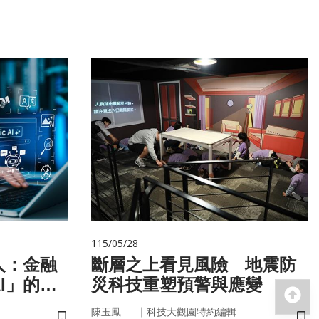
115/05/28
人：金融
斷層之上看見風險 地震防
I」的新
災科技重塑預警與應變
回
｜
陳玉鳳
科技大觀園特約編輯