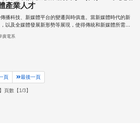
體產業人才
新傳播科技、新媒體平台的變遷與時俱進。當新媒體時代的新
合，以及全媒體發展新形勢等展現，使得傳統和新媒體所需之
轉變，這一方面有賴已在媒體工作的媒體人從做中學、從變遷
學廣電系
能等。而學校的媒體教育則更是面對一個轉捩點，要為因應新
或發展創新的面向。
一頁
最後一頁
】頁數【1/3】