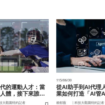
115/06/30
代的運動人才：當
從AI助手到AI代理
人體，接下來誰來
業如何打造「AI管A
治理模式？
｜
技大觀園特約記者
賴郁薇
科技大觀園特約記者