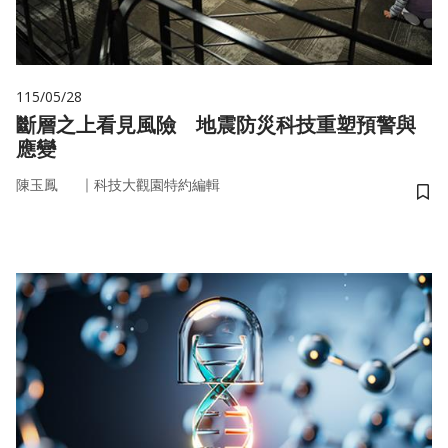
115/05/28
斷層之上看見風險 地震防災科技重塑預警與
應變
｜
陳玉鳳
科技大觀園特約編輯
儲