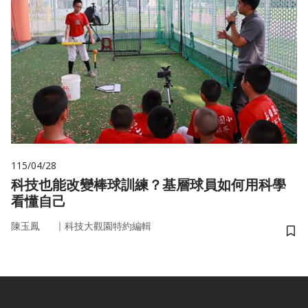
115/04/28
科技也能改變棒球訓練？基層球員如何用科學
看懂自己
｜
陳玉鳳
科技大觀園特約編輯
儲