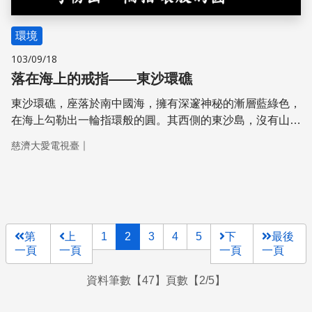
環境
103/09/18
落在海上的戒指——東沙環礁
東沙環礁，座落於南中國海，擁有深邃神秘的漸層藍綠色，
在海上勾勒出一輪指環般的圓。其西側的東­沙島，沒有山沒
有河甚至沒有土，卻孕育出繁盛的草木及生物。這是怎麼形
｜
慈濟大愛電視臺
成的呢？
第
上
1
2
3
4
5
下
最後
一頁
一頁
一頁
一頁
資料筆數【47】頁數【2/5】