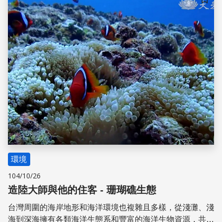
植。此外，汙染防治、立法以及保育觀念的大眾推廣也是不
儲存
可或缺的途徑。
環境
104/10/26
造陸大師與他的住客 - 珊瑚礁生態
台灣周圍的海岸地形和海洋環境也複雜且多樣，從淺灘、淺
海到深海擁有各類海洋生態系和豐富的海洋生物資源，共同