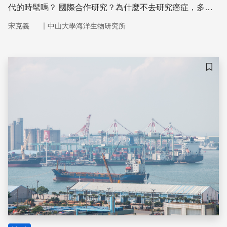
代的時髦嗎？ 國際合作研究？為什麼不去研究癌症，多少
可以救人性命？為什麼不去研究農業生產，就業，經濟？花
｜
宋克義
中山大學海洋生物研究所
50分鐘，讓我們開啟一扇小窗， 以管窺豹來看世界。
儲存