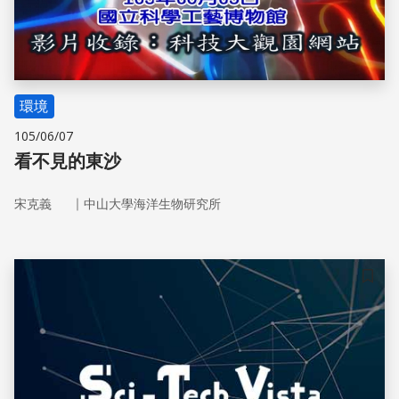
環境
105/06/07
看不見的東沙
｜
宋克義
中山大學海洋生物研究所
儲存