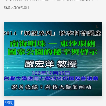
構成美麗的寶島，而珊瑚礁就是台灣海洋環境中主要的生態
｜
慈濟大愛電視臺
系之一。 清澈的海水、燦爛穿透海面的陽光、水下和珊瑚
共生的多彩亮麗海洋生物，以及水面上的植物及各種生物，
在這些自然條件配搭之下，熱帶珊瑚礁不論水下或是離水的
景緻，都好比景觀設計師精心設計的「花園」。 當這「天
儲存
然花園」在為觀光者奉獻美麗的同時，珊瑚礁還為成千上萬
的水上與水下生物提供了重要的棲息所。
環境