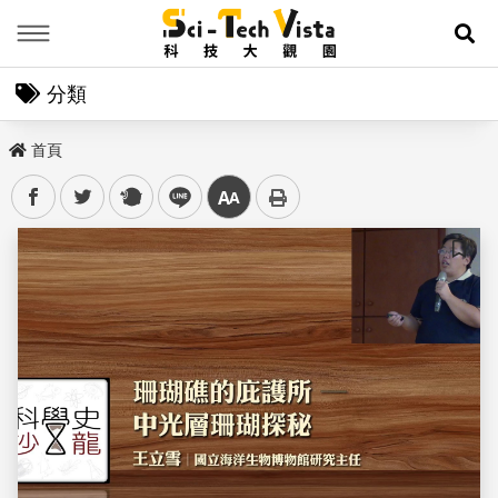
Menu
展
分類
首頁
facebook
twitter
plurk
line
中
儲存