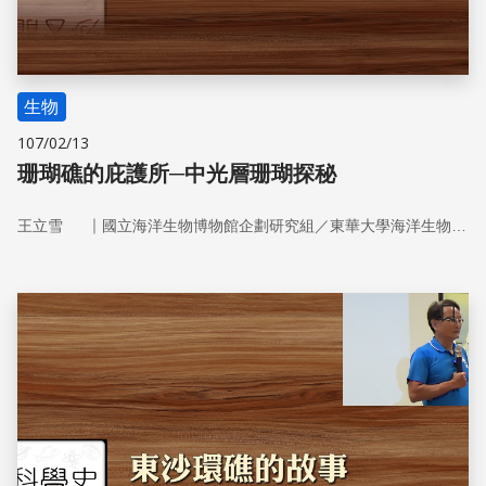
生物
107/02/13
珊瑚礁的庇護所─中光層珊瑚探秘
｜
王立雪
國立海洋生物博物館企劃研究組／東華大學海洋生物科技研究所
儲存