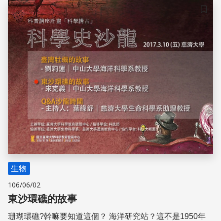
儲存
生物
106/06/02
東沙環礁的故事
珊瑚環礁?幹嘛要知道這個？ 海洋研究站？這不是1950年