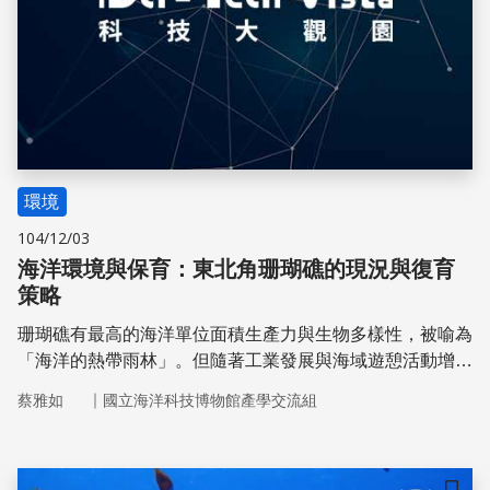
環境
104/12/03
海洋環境與保育：東北角珊瑚礁的現況與復育
策略
珊瑚礁有最高的海洋單位面積生產力與生物多樣性，被喻為
「海洋的熱帶雨林」。但隨著工業發展與海域遊憩活動增
加，珊瑚礁生長棲地環境遭受破壞。現行復育珊瑚方法包含
｜
蔡雅如
國立海洋科技博物館產學交流組
種苗培育與分株移植，即是在珊瑚母株上採取4～5公分的
分株移植固定在附著板上，以仿海底環境的培育槽作陸上培
育。等到新株傷口痊癒且共生藻重新附著後，再進行海灣移