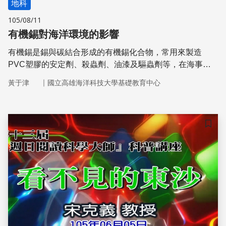
地科
105/08/11
有機錫對海洋環境的影響
有機錫是錫與碳結合形成的有機錫化合物，常用來製造
PVC塑膠的安定劑、殺蟲劑、油漆及驅蟲劑等，在海事
上，亦常作為船舶、箱網塗料，然而其具有的毒性，卻對陸
｜
黃于津
國立高雄海洋科技大學基礎教育中心
地與海洋生態造成危害。究竟有機錫有何危險性﹖又會對海
洋生態造成什麼危害呢﹖
儲存