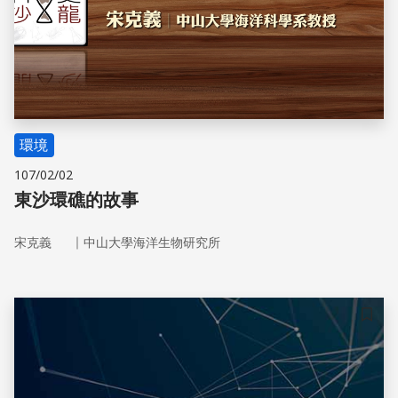
環境
107/02/02
東沙環礁的故事
｜
宋克義
中山大學海洋生物研究所
儲存