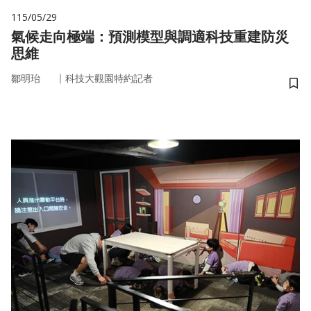
115/05/29
氣候走向極端：預測模型與調適科技重建防災
思維
｜
鄒明珆
科技大觀園特約記者
儲