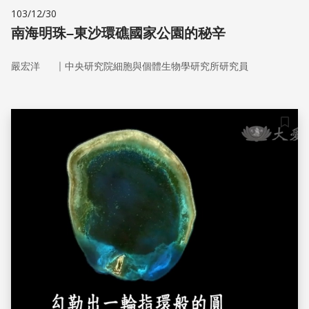
103/12/30
南海明珠–東沙環礁國家公園的秘辛
｜
嚴宏洋
中央研究院細胞與個體生物學研究所研究員
儲存