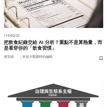
115/02/25
把飲食紀錄交給 AI 分析？重點不是算熱量，而
是看穿你的「飲食習慣」
｜
黃宜稜
科技大觀園特約編輯
儲