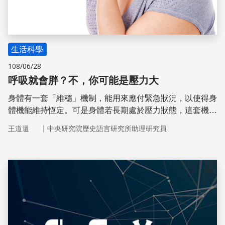
生活科學
108/06/28
呼吸就會胖？不，你可能是壓力大
身體有一套「維穩」機制，能用來應付緊急狀況，以使得身
體機能維持恆定。可是身體若長期處於壓力狀態，這套機制
反而可能造成傷害，造成許多器官系統或生理過程失調。研
｜
王道還
中央研究院歷史語言研究所助理研究員
究顯示，小鼠在遭遇壓力時特別喜愛好吃的食物，間接造成
體重上深。
儲存