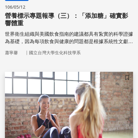
106/05/12
營養標示專題報導（三）：「添加糖」確實影
響體重
世界衛生組織與美國飲食指南的建議都具有紮實的科學證據
為基礎，因為每項飲食與健康的問題都是根據系統性文獻回
顧(systematic review)報告的結果；臨床醫學研究繁多而立
｜
蕭寧馨
國立台灣大學生化科技學系
場分歧，這種獨特的文獻整理方法首先採用資訊科技從所有
的研究資料庫中搜尋相關的臨床研究和世代研究報告，再依
預定的嚴格實驗設計標準篩選高品質的報告，然後運用統計
學方法加以整合而獲得結論，如此提煉出可信度較高且較客
儲存
觀的結論