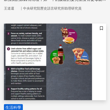
道獲得有益健康的腸道細菌，其次，由於手術時使用抗生
｜
王道還
中央研究院歷史語言研究所助理研究員
素，使得腸道菌群的組成不正常。為了改善此現象，「接
種」母親產道的腸道菌群可能有所幫助。
儲存
生活科學