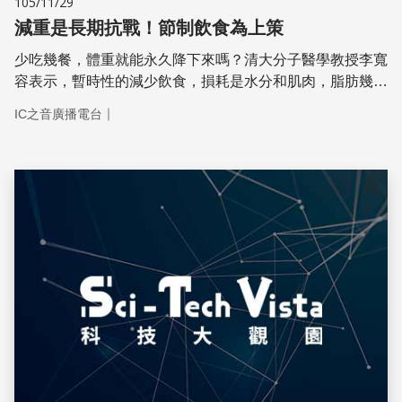
105/11/29
減重是長期抗戰！節制飲食為上策
少吃幾餐，體重就能永久降下來嗎？清大分子醫學教授李寬
容表示，暫時性的減少飲食，損耗是水分和肌肉，脂肪幾乎
不變。他建議靠著規律節制飲食，調配熱量來源：30%糖、
｜
IC之音廣播電台
20%的蛋白質與20%脂肪，每餐吃八分飽來控制體重。
儲存