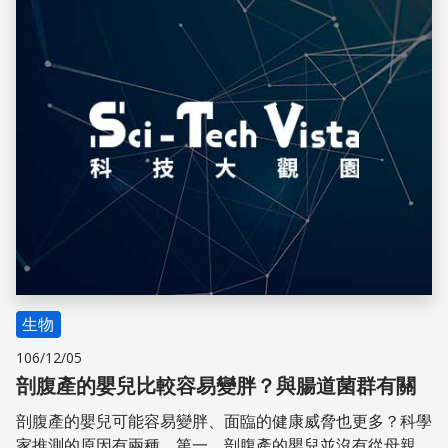
儲存
生物
106/12/05
剖腹產的嬰兒比較容易變胖？與腸道菌群有關
剖腹產的嬰兒可能容易變胖、面臨的健康威脅也更多？科學
家推測的原因有兩種，第一，剖腹產的嬰兒並沒有從母親產