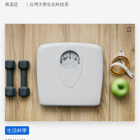
｜
蔣孟廷
台灣大學生化科技系
儲存
生活科學