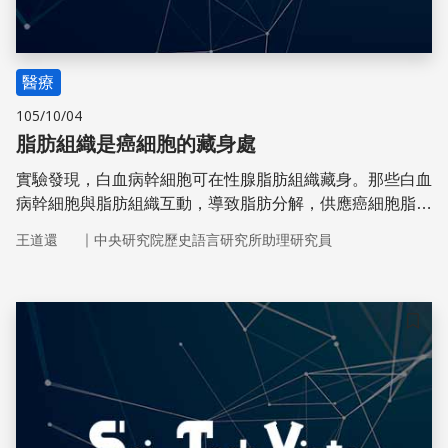
醫療
105/10/04
脂肪組織是癌細胞的藏身處
實驗發現，白血病幹細胞可在性腺脂肪組織藏身。那些白血
病幹細胞與脂肪組織互動，導致脂肪分解，供應癌細胞脂肪
酸代謝之需。
｜
王道還
中央研究院歷史語言研究所助理研究員
儲存