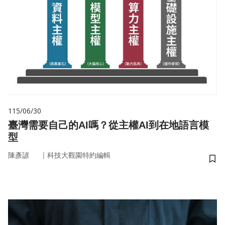
115/06/30
臺灣需要自己的AI嗎？從主權AI到在地語言模
型
｜
陳彥諺
科技大觀園特約編輯
儲