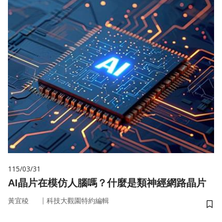
115/03/31
AI晶片在模仿人腦嗎？什麼是類神經網路晶片
｜
黃宜稜
科技大觀園特約編輯
儲