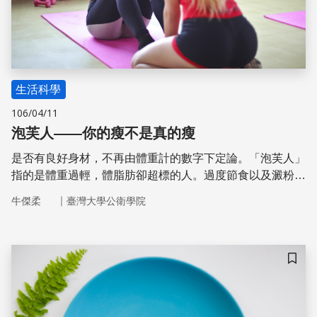
生活科學
106/04/11
泡芙人——你的瘦不是真的瘦
是否有良好身材，不再由體重計的數字下定論。「泡芙人」
指的是體重過輕，體脂肪卻超標的人。過度節食以及澱粉、
肉類攝取不足，再加上不愛運動，便容易成為泡芙人。研究
｜
牛傑柔
臺灣大學公衛學院
證實，過瘦的泡芙人也有罹患心血管疾病、糖尿病的風險。
儲存