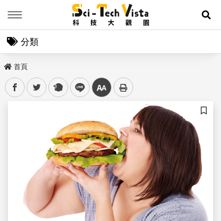
Menu
展
分類
首頁
facebook
twitter
plurk
line
中
儲存