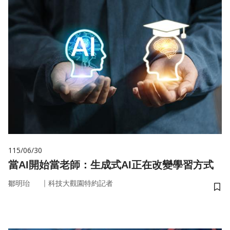
115/06/30
當AI開始當老師：生成式AI正在改變學習方式
｜
鄒明珆
科技大觀園特約記者
儲