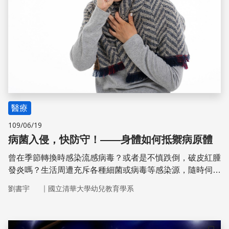
醫療
109/06/19
病菌入侵，快防守！——身體如何抵禦病原體
曾在季節轉換時感染流感病毒？或者是不慎跌倒，破皮紅腫
發炎嗎？生活周遭充斥各種細菌或病毒等感染源，隨時伺機
入侵，破壞身體健康。但人體也不是門戶洞開、毫不設防的
｜
劉書宇
國立清華大學幼兒教育學系
城堡，因為造物者的巧妙而有渾然天成的保衛機制，透過重
重防線抵禦各種病原體入侵，全力維護健康。