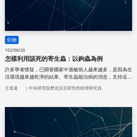
生物
102/06/20
怎樣利用該死的寄生蟲：以鉤蟲為例
許多學者懷疑，已開發國家中過敏病人越來越多，是因為生
活環境越來越乾淨的結果。寄生蟲能治病的消息，支持這個
看法。
｜
王道還
中央研究院歷史語言研究所助理研究員
儲存