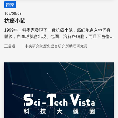
醫療
102/08/09
抗癌小鼠
1999年，科學家發現了一種抗癌小鼠，癌細胞進入牠們身
體後，白血球就會出現、包圍、溶解癌細胞，而且不會傷害
正常細胞。人類中，有些人也擁有特別強的抗癌能力。
｜
王道還
中央研究院歷史語言研究所助理研究員
儲存