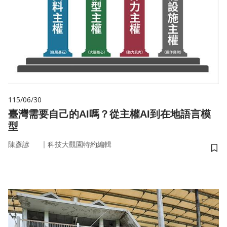
115/06/30
臺灣需要自己的AI嗎？從主權AI到在地語言模
型
｜
陳彥諺
科技大觀園特約編輯
儲