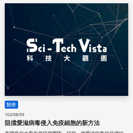
儲存
醫療
102/08/09
阻擋愛滋病毒侵入免疫細胞的新方法