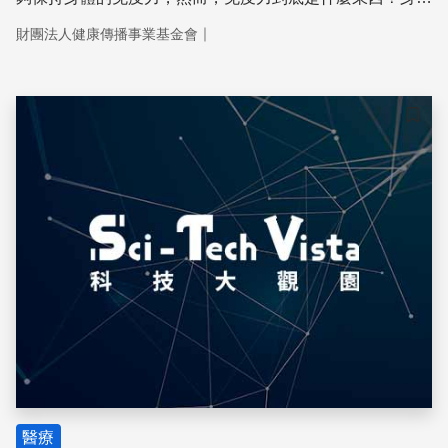
的免疫力又是從哪裡來的呢？
｜
財團法人健康傳播事業基金會
儲存
醫療