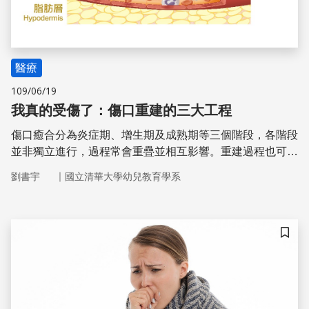
醫療
109/06/19
我真的受傷了：傷口重建的三大工程
傷口癒合分為炎症期、增生期及成熟期等三個階段，各階段
並非獨立進行，過程常會重疊並相互影響。重建過程也可能
因處理方式或其他外部因素，影響傷口癒合時間和修補品
｜
劉書宇
國立清華大學幼兒教育學系
質。受傷了該怎麼辦？如何加速傷口復原？從受傷到癒合的
三大重建工程，讓你一次就懂！
儲存