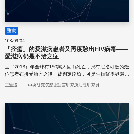
醫療
103/09/04
「痊癒」的愛滋病患者又再度驗出HIV病毒——
愛滋病仍是不治之症
去（2013）年全球有150萬人因而死亡，只有屈指可數的幾
位患者在接受治療之後，被判定痊癒，可是生物醫學界還不
確定導致痊癒的機制。令人扼腕的是，一位去年被判定痊癒
｜
王道還
中央研究院歷史語言研究所助理研究員
的病人，體內又檢驗出了愛滋病毒。
儲存