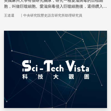
美國麻州大學有個研究團隊，研究一種愛滋病毒的目標細
胞，叫做巨噬細胞。愛滋病毒侵入巨噬細胞後，還得鑽入細
胞核。細胞核有核膜包裹，核膜上有個叫做emerin的蛋白
｜
王道還
中央研究院歷史語言研究所助理研究員
質。他們發現，要是缺乏這種蛋白質，愛滋病毒就很難侵入
細胞核。因此，要是能以藥物破壞愛滋病毒與emerin蛋白
質的互動，也許就能擋下愛滋病毒。
儲存