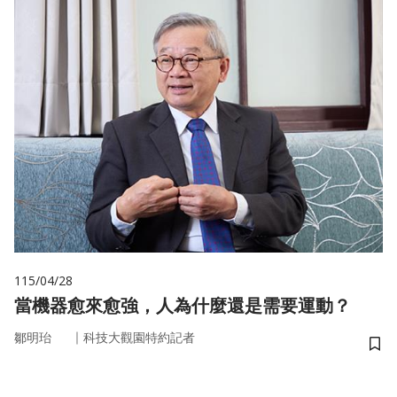
115/04/28
當機器愈來愈強，人為什麼還是需要運動？
｜
鄒明珆
科技大觀園特約記者
儲