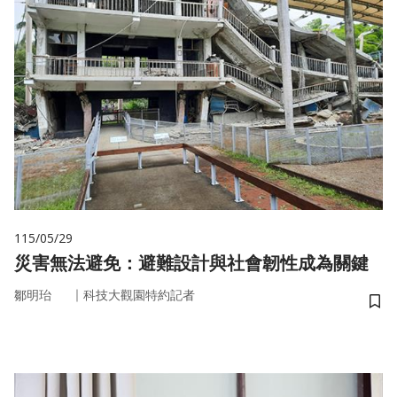
115/05/29
災害無法避免：避難設計與社會韌性成為關鍵
｜
鄒明珆
科技大觀園特約記者
儲