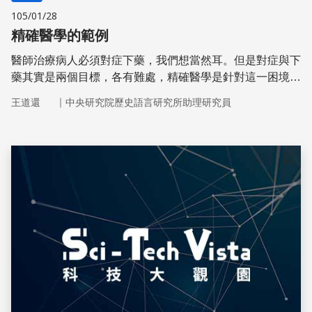
105/01/28
精確醫學的範例
醫師治療病人必須對症下藥，我們想當然耳。但是對症與下
藥其實是兩個目標，各有難處，精確醫學是針對這一困境形
成的理想。
｜
王道還
中央研究院歷史語言研究所助理研究員
儲存