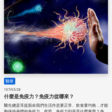
儲存
醫療
107/03/28
什麼是免疫力？免疫力從哪來？
醫生總是耳提面命我們生活作息要正常、飲食要均衡，才能
夠保持身體的免疫力，然而，免疫力到底是什麼東西？身體