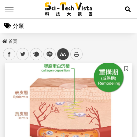
Menu
展
分類
首頁
facebook
twitter
plurk
line
中
儲存